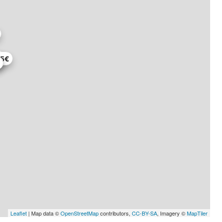
€
65€
Leaflet
| Map data ©
OpenStreetMap
contributors,
CC-BY-SA
, Imagery ©
MapTiler