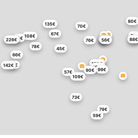
80€
135€
70€
67€
62
108€
59€
204€
67€
72€
88€
226€
56€
76€
78€
45€
66€
209€
150€
46€
142€
109€
99€
90€
57€
109€
73€
79€
59€