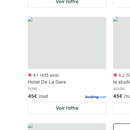
Voir l’offre
4.1
(
425
avis
)
4.2
(
5
Hotel De La Gare
le stud
hotel
studio
45€
/nuit
45€
/nu
Voir l’offre