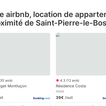
ess
de airbnb, location de appart
e
ximité de Saint-Pierre-le-Bos
estion
ark
ey
t
e
eyboard
ortcuts
r
35
avis
)
4.3
(
12
avis
)
hanging
dget Montluçon
Résidence Costa
Hotel
tes.
uit
39€
/nuit