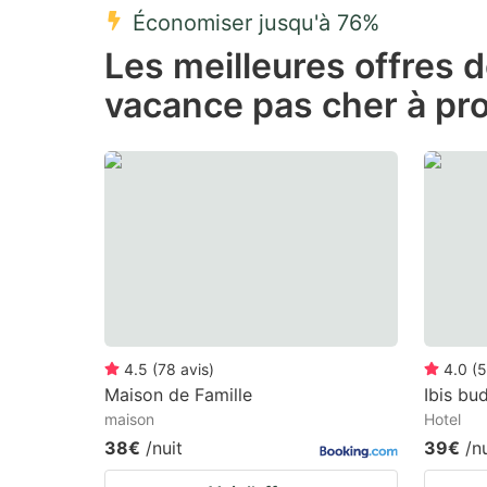
Économiser jusqu'à 76%
Press
Pr
Les meilleures offres 
the
th
vacance pas cher à pro
question
qu
mark
m
key
k
to
to
get
ge
the
th
keyboard
k
shortcuts
sh
for
fo
4.5
(
78
avis
)
4.0
(
5
changing
c
Maison de Famille
Ibis bu
maison
Hotel
dates.
da
38€
/nuit
39€
/n