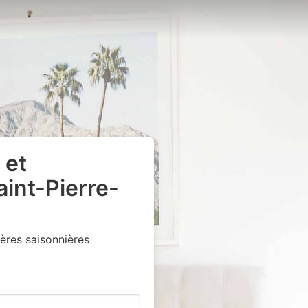
 et
int-Pierre-
ères saisonnières