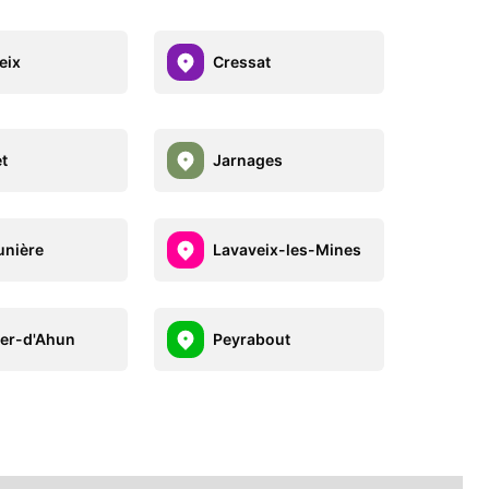
eix
Cressat
t
Jarnages
unière
Lavaveix-les-Mines
er-d'Ahun
Peyrabout