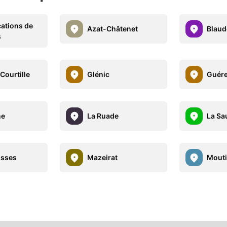
ations de
Azat-Châtenet
Blaud
s
Courtille
Glénic
Guére
ne
La Ruade
La Sa
isses
Mazeirat
Mouti