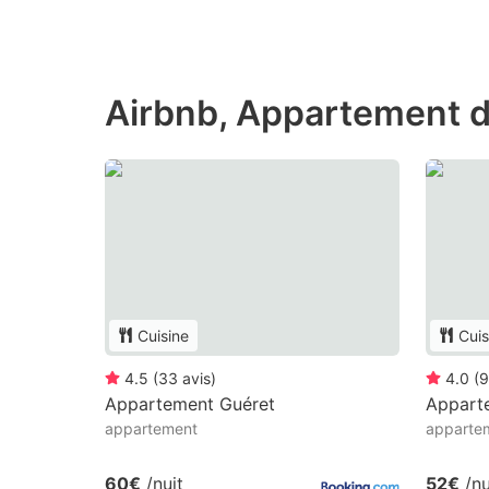
Airbnb, Appartement d
Cuisine
Cuis
4.5
(
33
avis
)
4.0
(
9
Appartement Guéret
Appart
appartement
apparte
60€
/nuit
52€
/nu