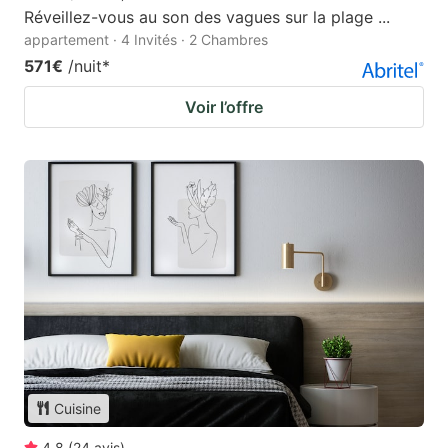
Réveillez-vous au son des vagues sur la plage ...
appartement · 4 Invités · 2 Chambres
571€
/nuit
*
Voir l’offre
Cuisine
4.8
(
24
avis
)