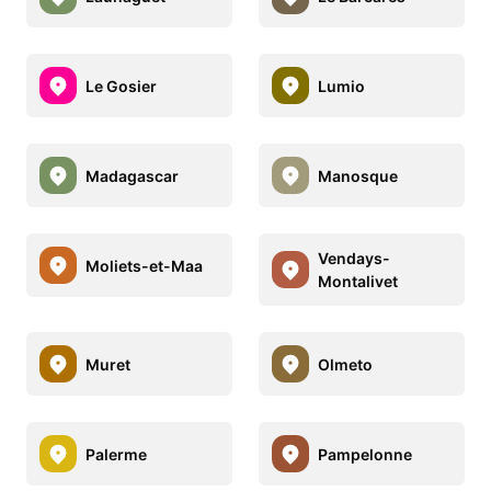
Le Gosier
Lumio
Madagascar
Manosque
Vendays-
Moliets-et-Maa
Montalivet
Muret
Olmeto
Palerme
Pampelonne