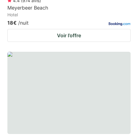
4.4
(
974
avis
)
Meyerbeer Beach
Hotel
18€
/nuit
Voir l’offre