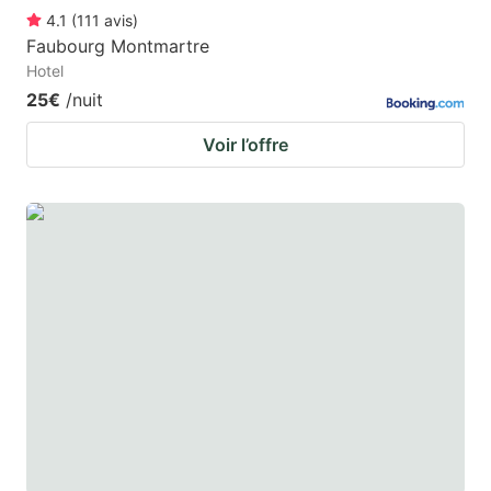
4.1
(
111
avis
)
Faubourg Montmartre
Hotel
25€
/nuit
Voir l’offre