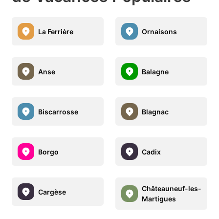
La Ferrière
Ornaisons
Anse
Balagne
Biscarrosse
Blagnac
Borgo
Cadix
Châteauneuf-les-
Cargèse
Martigues