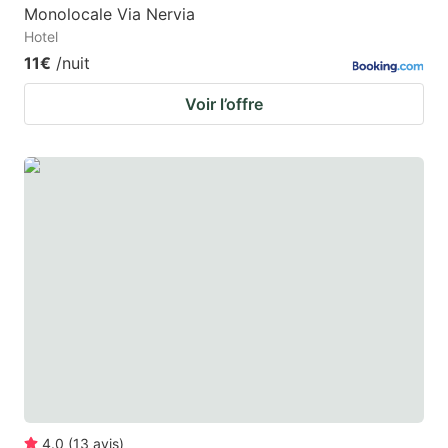
Monolocale Via Nervia
Hotel
11€
/nuit
Voir l’offre
4.0
(
13
avis
)