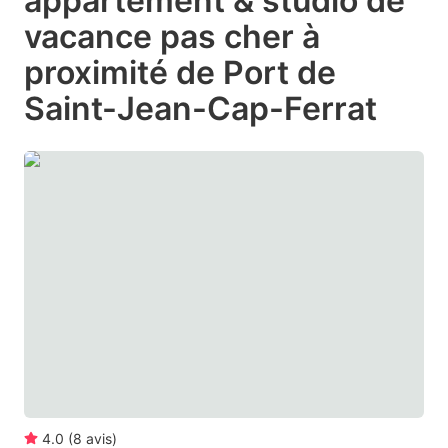
appartement & studio de
the
the
vacance pas cher à
question
question
proximité de Port de
mark
mark
Saint-Jean-Cap-Ferrat
key
key
to
to
get
get
the
the
keyboard
keyboard
shortcuts
shortcuts
for
for
changing
changing
dates.
dates.
4.0
(
8
avis
)