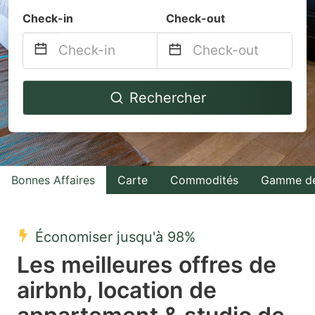
Check-in
Check-out
Navigate
Navigate
Rechercher
forward
backward
to
to
interact
interact
with
with
Bonnes Affaires
Carte
Commodités
Gamme de
the
the
calendar
calendar
and
and
Économiser jusqu'à 98%
select
select
Les meilleures offres de
a
a
airbnb, location de
date.
date.
Press
Press