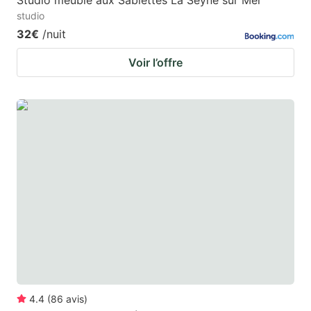
Studio meublé aux Sablettes La Seyne sur Mer
studio
32€
/nuit
Voir l’offre
4.4
(
86
avis
)