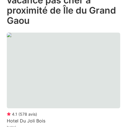
vacance pas cher à
question
question
proximité de Île du Grand
mark
mark
Gaou
key
key
to
to
get
get
the
the
keyboard
keyboard
shortcuts
shortcuts
for
for
changing
changing
dates.
dates.
4.1
(
578
avis
)
Hotel Du Joli Bois