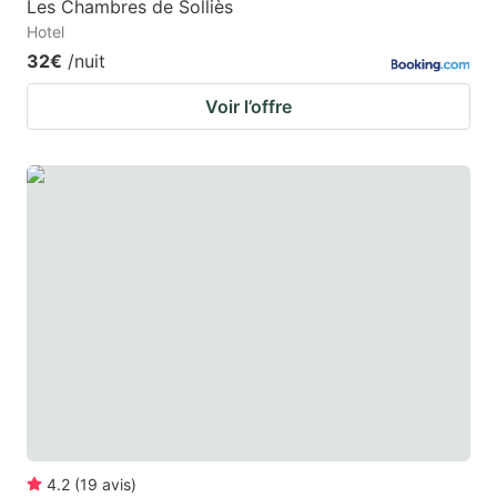
Les Chambres de Solliès
Hotel
32€
/nuit
Voir l’offre
4.2
(
19
avis
)