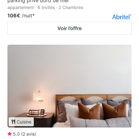
parking privé bord de mer
appartement · 6 Invités · 2 Chambres
106€
/nuit
*
Voir l’offre
Cuisine
5.0
(
2
avis
)