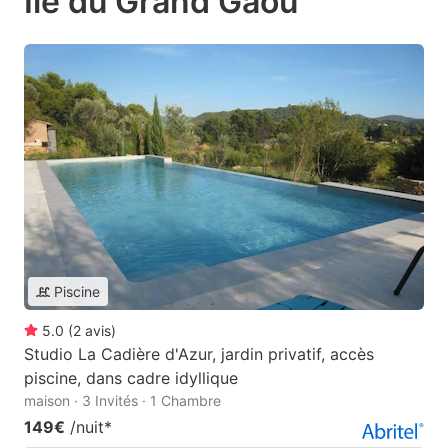
Île du Grand Gaou
Piscine
5.0
(
2
avis
)
Studio La Cadière d'Azur, jardin privatif, accès
piscine, dans cadre idyllique
maison · 3 Invités · 1 Chambre
149€
/nuit
*