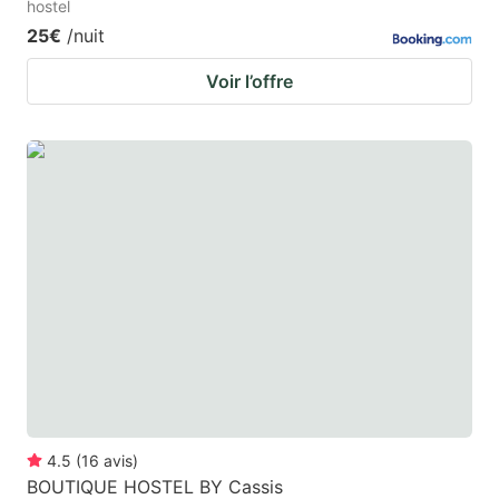
hostel
25€
/nuit
Voir l’offre
4.5
(
16
avis
)
BOUTIQUE HOSTEL BY Cassis