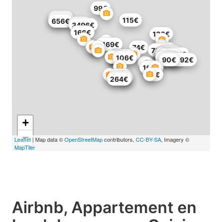
99€
296€
138€
115€
656€
127€
3496€
166€
126€
1169€
74€
687€
733€
136€
489€
359€
372€
655€
494€
178€
106€
569€
485€
90€
1992€
166€
97€
151€
334€
264€
+
−
Leaflet
| Map data ©
OpenStreetMap
contributors,
CC-BY-SA
, Imagery ©
MapTiler
Airbnb, Appartement en