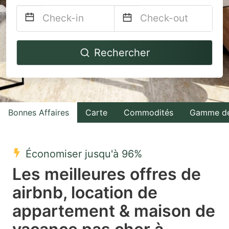
Navigate
Navigate
Rechercher
forward
backward
to
to
interact
interact
with
with
Bonnes Affaires
Carte
Commodités
Gamme de
the
the
calendar
calendar
and
and
Économiser jusqu'à 96%
select
select
Les meilleures offres de
a
a
airbnb, location de
date.
date.
appartement & maison de
Press
Press
the
the