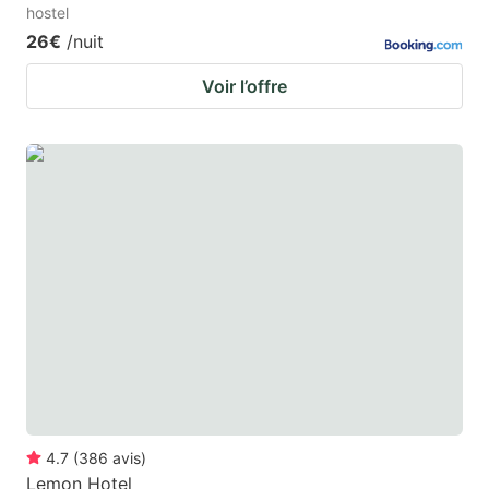
hostel
26€
/nuit
Voir l’offre
4.7
(
386
avis
)
Lemon Hotel