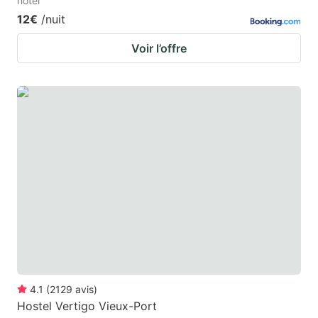
hotel
12€
/nuit
Voir l’offre
4.1
(
2129
avis
)
Hostel Vertigo Vieux-Port