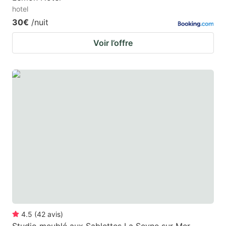
hotel
30€
/nuit
Voir l’offre
4.5
(
42
avis
)