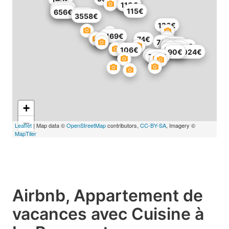
75€
60€
71€
60€
110€
296€
138€
115€
656€
127€
3558€
126€
1169€
74€
744€
136€
364€
377€
665€
494€
106€
578€
90€
2024€
735€
+
−
Leaflet
| Map data ©
OpenStreetMap
contributors,
CC-BY-SA
, Imagery ©
MapTiler
Airbnb, Appartement de
vacances avec Cuisine à