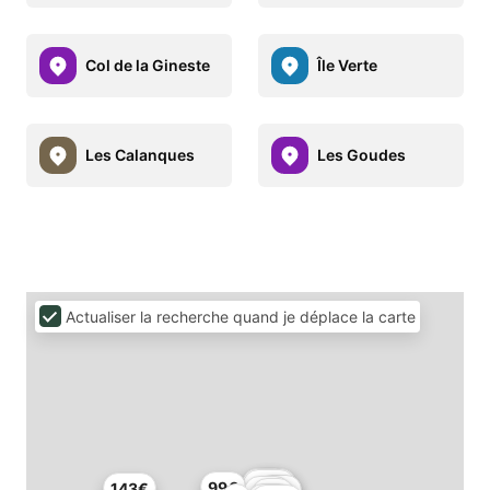
Col de la Gineste
Île Verte
Les Calanques
Les Goudes
Actualiser la recherche quand je déplace la carte
90€
92€
110€
99€
143€