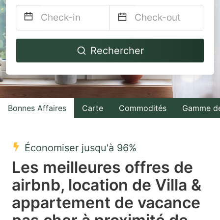
Navigate
Navigate
Rechercher
forward
backward
to
to
interact
interact
with
with
Bonnes Affaires
Carte
Commodités
Gamme de
the
the
calendar
calendar
and
and
Économiser jusqu'à 96%
select
select
Les meilleures offres de
a
a
airbnb, location de Villa &
date.
date.
appartement de vacance
Press
Press
the
the