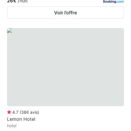
26€
/nuit
Voir l’offre
4.7
(
386
avis
)
Lemon Hotel
hotel