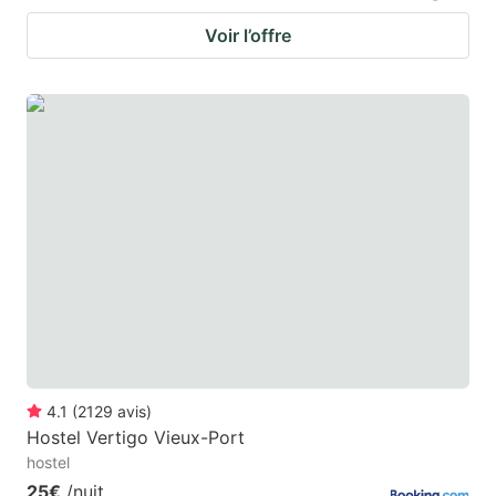
Voir l’offre
4.1
(
2129
avis
)
Hostel Vertigo Vieux-Port
hostel
25€
/nuit