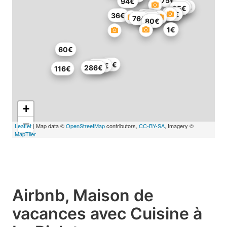
75€
94€
103€
84€
85€
64€
62€
36€
72€
65€
76€
67€
81€
63€
76€
76€
81€
80€
1€
60€
48€
150€
286€
116€
+
−
Leaflet
| Map data ©
OpenStreetMap
contributors,
CC-BY-SA
, Imagery ©
MapTiler
Airbnb, Maison de
vacances avec Cuisine à