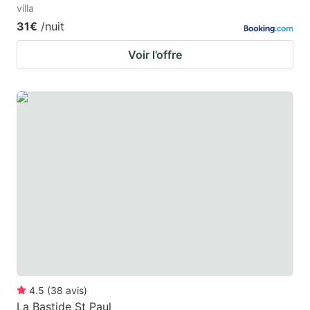
villa
31€
/nuit
Voir l’offre
4.5
(
38
avis
)
La Bastide St Paul