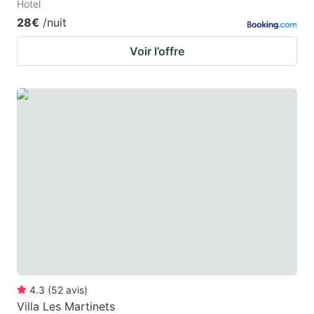
Hotel
28€
/nuit
Voir l’offre
4.3
(
52
avis
)
Villa Les Martinets