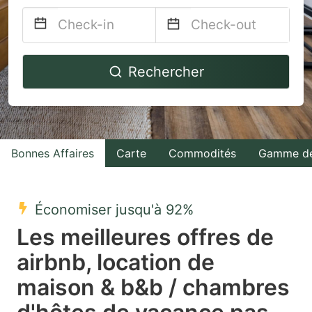
Navigate
Navigate
Rechercher
forward
backward
to
to
interact
interact
with
with
Bonnes Affaires
Carte
Commodités
Gamme de
the
the
calendar
calendar
and
and
Économiser jusqu'à 92%
select
select
Les meilleures offres de
a
a
airbnb, location de
date.
date.
maison & b&b / chambres
Press
Press
the
the