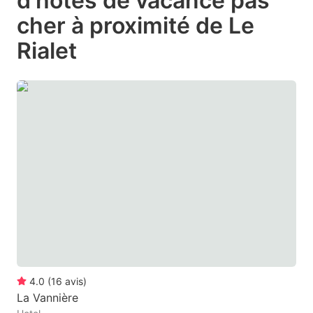
d'hôtes de vacance pas
question
question
cher à proximité de Le
mark
mark
Rialet
key
key
to
to
get
get
the
the
keyboard
keyboard
shortcuts
shortcuts
for
for
changing
changing
dates.
dates.
4.0
(
16
avis
)
La Vannière