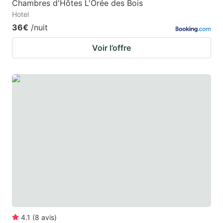
Chambres d'Hôtes L'Orée des Bois
Hotel
36€
/nuit
Voir l’offre
4.1
(
8
avis
)