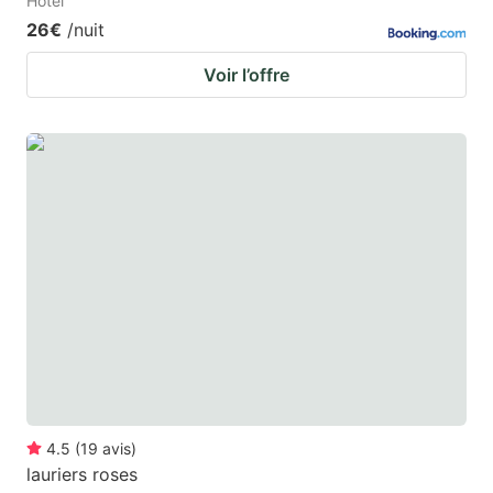
Hotel
26€
/nuit
Voir l’offre
4.5
(
19
avis
)
lauriers roses