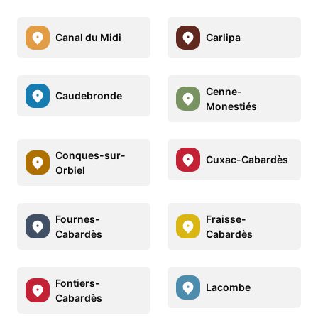
Canal du Midi
Carlipa
Cenne-
Caudebronde
Monestiés
Conques-sur-
Cuxac-Cabardès
Orbiel
Fournes-
Fraisse-
Cabardès
Cabardès
Fontiers-
Lacombe
Cabardès