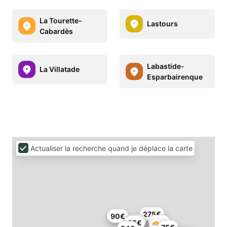
La Tourette-
Lastours
Cabardès
Labastide-
La Villatade
Esparbairenque
Actualiser la recherche quand je déplace la carte
275€
90€
40€
31€
60€
85€