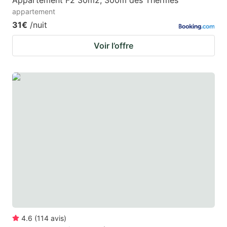
Appartement F2 30m2, 300m des Thermes
appartement
31€
/nuit
Voir l’offre
4.6
(
114
avis
)