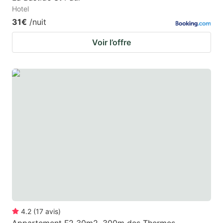
Hotel
31€
/nuit
Voir l’offre
4.2
(
17
avis
)