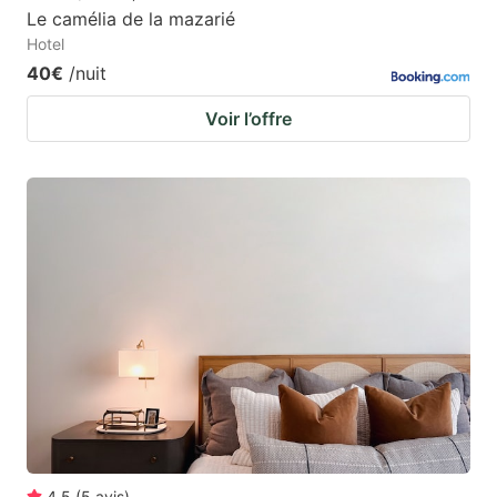
Le camélia de la mazarié
Hotel
40€
/nuit
Voir l’offre
4.5
(
5
avis
)