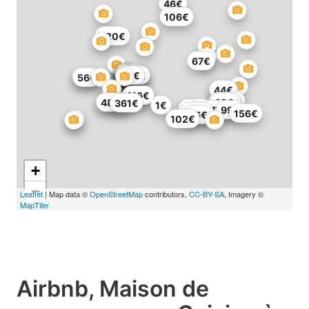
46€
106€
420€
67€
80€
61€
97€
107€
87€
139€
57€
91€
56€
63€
44€
121€
116€
217€
401€
484€
69€
361€
1€
156€
177€
99€
180€
156€
66€
102€
+
−
Leaflet
| Map data ©
OpenStreetMap
contributors,
CC-BY-SA
, Imagery ©
MapTiler
Airbnb, Maison de