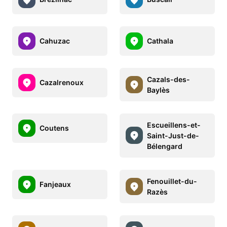
Cahuzac
Cathala
Cazals-des-
Cazalrenoux
Baylès
Escueillens-et-
Coutens
Saint-Just-de-
Bélengard
Fenouillet-du-
Fanjeaux
Razès