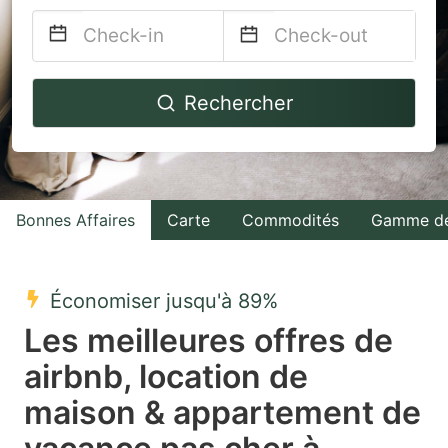
Navigate
Navigate
Rechercher
forward
backward
to
to
interact
interact
with
with
Bonnes Affaires
Carte
Commodités
Gamme de
the
the
calendar
calendar
and
and
Économiser jusqu'à 89%
select
select
Les meilleures offres de
a
a
airbnb, location de
date.
date.
maison & appartement de
Press
Press
the
the