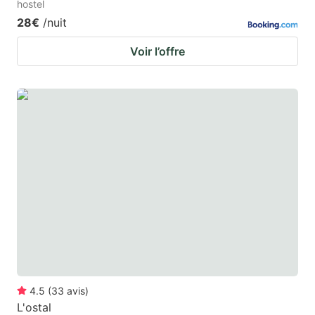
hostel
28€
/nuit
Voir l’offre
4.5
(
33
avis
)
L'ostal