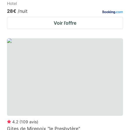
Hotel
28€
/nuit
Voir l’offre
4.2
(
109
avis
)
Gites de Mirepoix "le Presbytère"