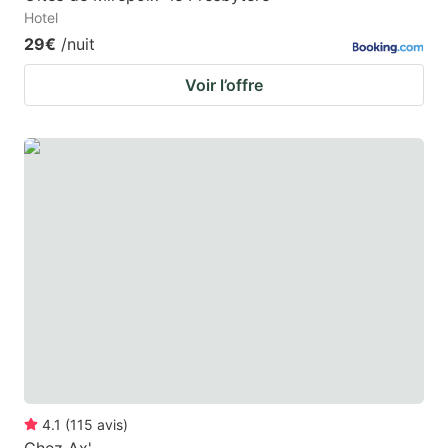
Hotel
29€
/nuit
Voir l’offre
4.1
(
115
avis
)