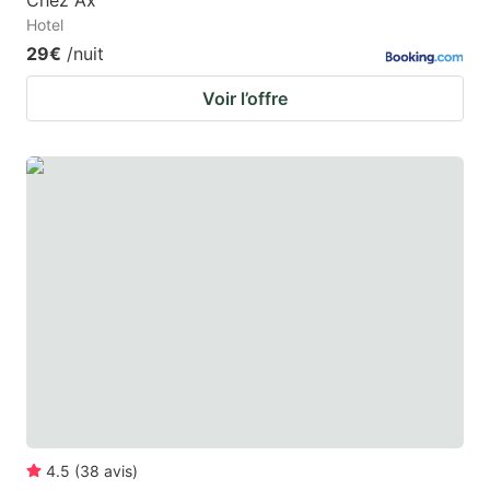
Chez Ax'
Hotel
29€
/nuit
Voir l’offre
4.5
(
38
avis
)