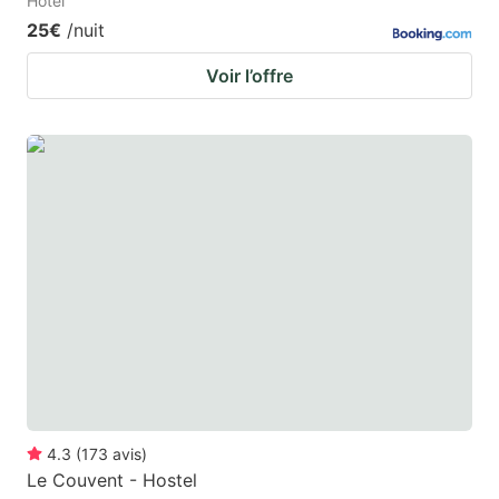
Hotel
25€
/nuit
Voir l’offre
4.3
(
173
avis
)
Le Couvent - Hostel