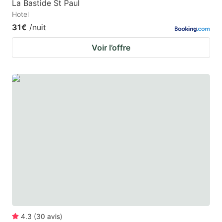
La Bastide St Paul
Hotel
31€
/nuit
Voir l’offre
4.3
(
30
avis
)