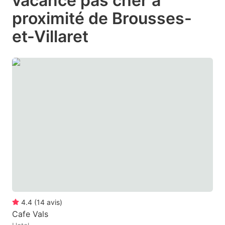
vacance pas cher à
question
question
proximité de Brousses-
mark
mark
et-Villaret
key
key
to
to
get
get
the
the
keyboard
keyboard
shortcuts
shortcuts
for
for
changing
changing
dates.
dates.
4.4
(
14
avis
)
Cafe Vals