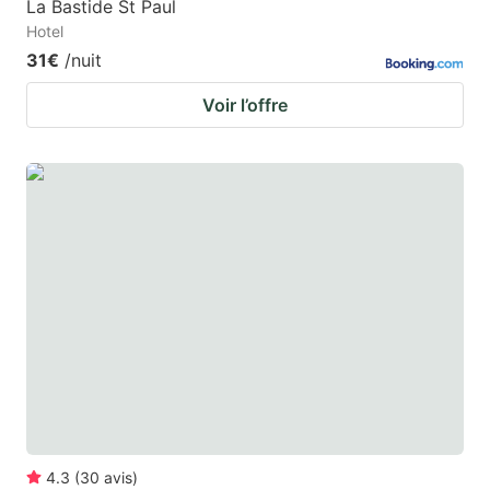
La Bastide St Paul
Hotel
31€
/nuit
Voir l’offre
4.3
(
30
avis
)