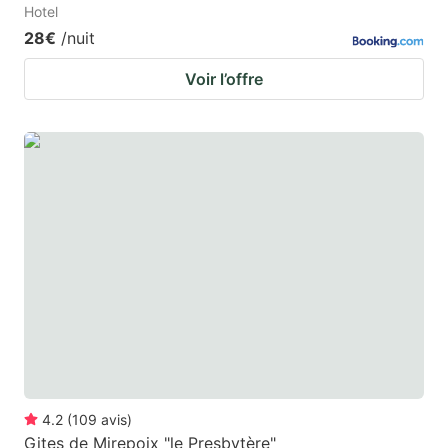
Hotel
28€
/nuit
Voir l’offre
4.2
(
109
avis
)
Gites de Mirepoix "le Presbytère"