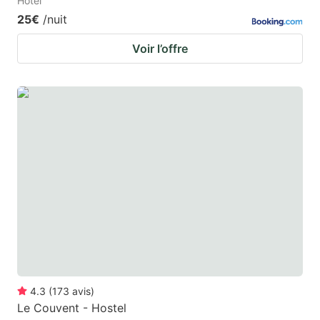
Hotel
25€
/nuit
Voir l’offre
4.3
(
173
avis
)
Le Couvent - Hostel