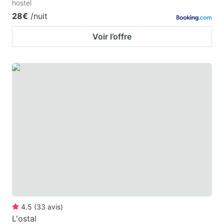
hostel
28€
/nuit
Voir l’offre
4.5
(
33
avis
)
L'ostal