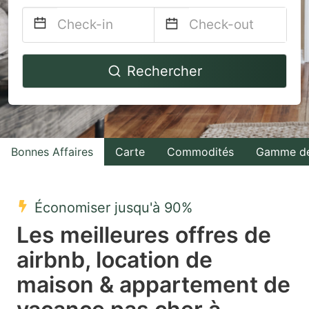
Navigate
Navigate
Rechercher
forward
backward
to
to
interact
interact
with
with
Bonnes Affaires
Carte
Commodités
Gamme de
the
the
calendar
calendar
and
and
Économiser jusqu'à 90%
select
select
Les meilleures offres de
a
a
airbnb, location de
date.
date.
maison & appartement de
Press
Press
the
the