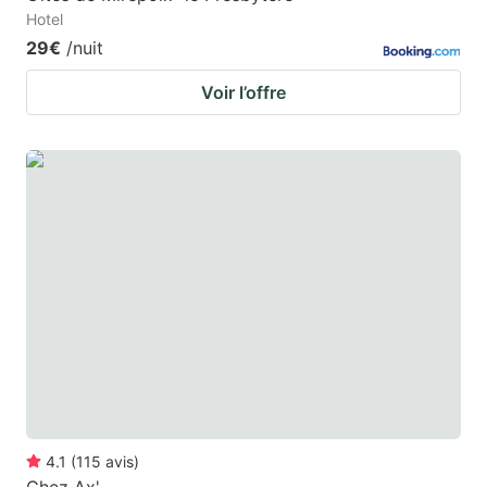
Hotel
29€
/nuit
Voir l’offre
4.1
(
115
avis
)