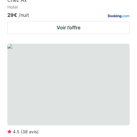
Chez Ax'
Hotel
29€
/nuit
Voir l’offre
4.5
(
38
avis
)