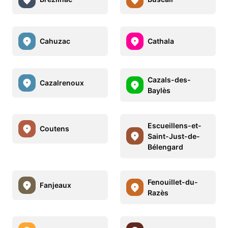
Cahuzac
Cathala
Cazals-des-
Cazalrenoux
Baylès
Escueillens-et-
Coutens
Saint-Just-de-
Bélengard
Fenouillet-du-
Fanjeaux
Razès