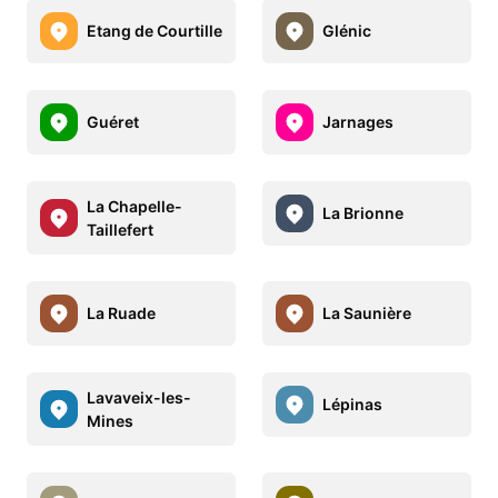
Etang de Courtille
Glénic
Guéret
Jarnages
La Chapelle-
La Brionne
Taillefert
La Ruade
La Saunière
Lavaveix-les-
Lépinas
Mines