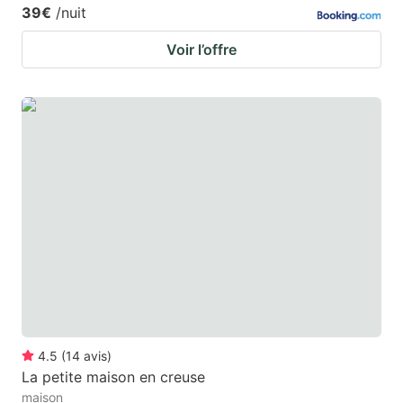
39€
/nuit
Voir l’offre
4.5
(
14
avis
)
La petite maison en creuse
maison