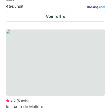
45€
/nuit
Voir l’offre
4.2
(
5
avis
)
le studio de Molière