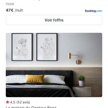
Hotel
47€
/nuit
Voir l’offre
4.5
(
52
avis
)
La maison du Docteur Bona