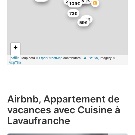
90€
57€
109€
73€
79€
59€
+
−
Leaflet
| Map data ©
OpenStreetMap
contributors,
CC-BY-SA
, Imagery ©
MapTiler
Airbnb, Appartement de
vacances avec Cuisine à
Lavaufranche