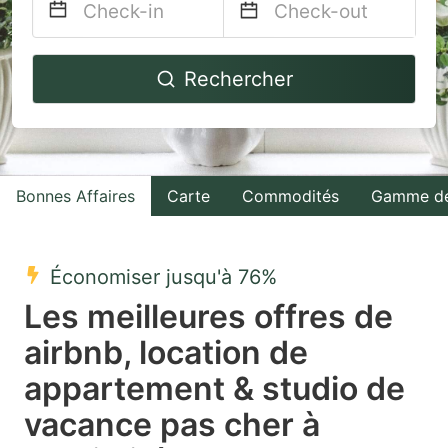
Navigate
Navigate
Rechercher
forward
backward
to
to
interact
interact
with
with
Bonnes Affaires
Carte
Commodités
Gamme de
the
the
calendar
calendar
and
and
Économiser jusqu'à 76%
select
select
Les meilleures offres de
a
a
airbnb, location de
date.
date.
appartement & studio de
Press
Press
the
the
vacance pas cher à
question
question