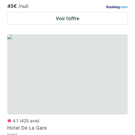
45€
/nuit
Voir l’offre
4.1
(
425
avis
)
Hotel De La Gare
hotel