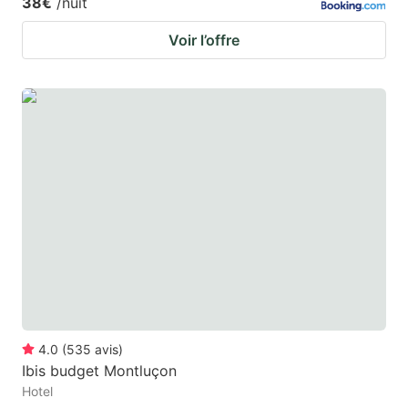
38€
/nuit
Voir l’offre
4.0
(
535
avis
)
Ibis budget Montluçon
Hotel