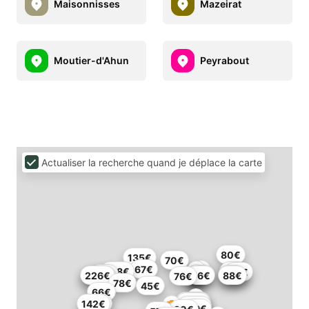
Maisonnisses
Mazeirat
Moutier-d'Ahun
Peyrabout
Actualiser la recherche quand je déplace la carte
80€
135€
70€
67€
108€
62€
65€
59€
67€
72€
204€
226€
56€
88€
76€
78€
45€
66€
209€
150€
142€
46€
109€
99€