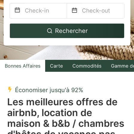
Navigate
Navigate
Rechercher
forward
backward
to
to
interact
interact
with
with
Bonnes Affaires
Carte
Commodités
Gamme de
the
the
calendar
calendar
and
and
Économiser jusqu'à 92%
select
select
Les meilleures offres de
a
a
airbnb, location de
date.
date.
maison & b&b / chambres
Press
Press
the
the