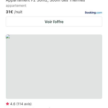
Appartement F2 30m2, 300m des Thermes
appartement
31€
/nuit
Voir l’offre
4.6
(
114
avis
)