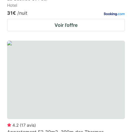
Hotel
31€
/nuit
Voir l’offre
4.2
(
17
avis
)