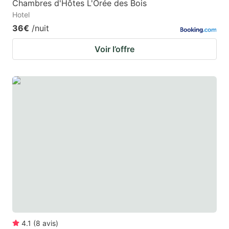
Chambres d'Hôtes L'Orée des Bois
Hotel
36€
/nuit
Voir l’offre
4.1
(
8
avis
)