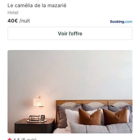
Le camélia de la mazarié
Hotel
40€
/nuit
Voir l’offre
4.5
(
5
avis
)