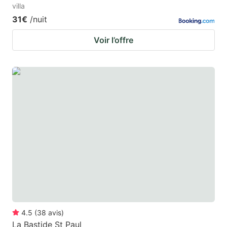
villa
31€
/nuit
Voir l’offre
4.5
(
38
avis
)
La Bastide St Paul