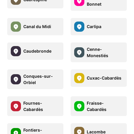
Bonnet
Canal du Midi
Carlipa
Cenne-
Caudebronde
Monestiés
Conques-sur-
Cuxac-Cabardès
Orbiel
Fournes-
Fraisse-
Cabardès
Cabardès
Fontiers-
Lacombe