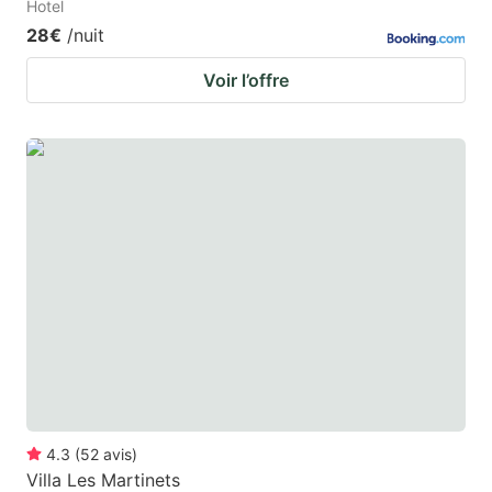
Hotel
28€
/nuit
Voir l’offre
4.3
(
52
avis
)
Villa Les Martinets