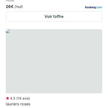
Hotel
26€
/nuit
Voir l’offre
4.5
(
19
avis
)
lauriers roses