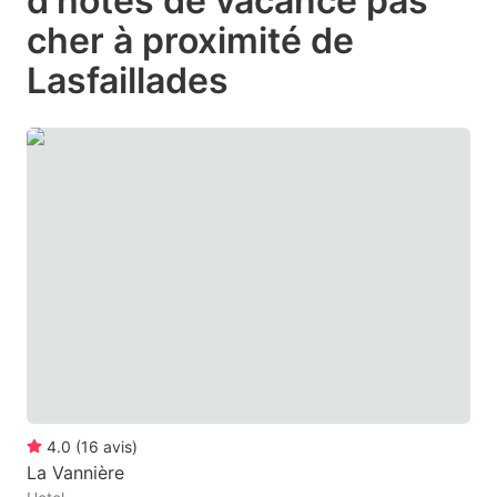
d'hôtes de vacance pas
question
question
cher à proximité de
mark
mark
Lasfaillades
key
key
to
to
get
get
the
the
keyboard
keyboard
shortcuts
shortcuts
for
for
changing
changing
dates.
dates.
4.0
(
16
avis
)
La Vannière