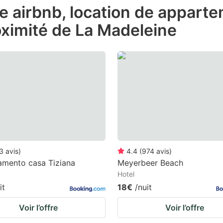
de airbnb, location de appart
e
oximité de La Madeleine
estion
ark
ey
t
e
eyboard
ortcuts
r
3
avis
)
4.4
(
974
avis
)
hanging
amento casa Tiziana
Meyerbeer Beach
Hotel
tes.
it
18€
/nuit
Voir l’offre
Voir l’offre