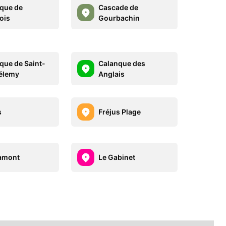
que de
Cascade de
ois
Gourbachin
que de Saint-
Calanque des
élemy
Anglais
s
Fréjus Plage
amont
Le Gabinet