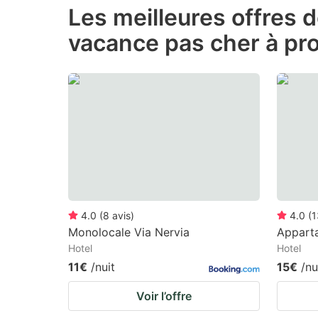
Les meilleures offres 
the
th
vacance pas cher à pr
question
qu
mark
m
key
k
to
to
get
ge
the
th
keyboard
k
shortcuts
sh
for
fo
4.0
(
8
avis
)
4.0
(
1
changing
c
Monolocale Via Nervia
Appart
Hotel
Hotel
dates.
da
11€
/nuit
15€
/nu
Voir l’offre