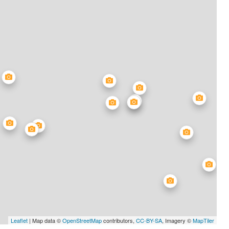
Leaflet
| Map data ©
OpenStreetMap
contributors,
CC-BY-SA
, Imagery ©
MapTiler