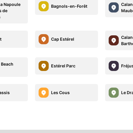
la Napoule
Calan
Bagnols-en-Forêt
s de
Maub
s
Calan
t
Cap Estérel
Barth
e Beach
Estérel Parc
Fréju
assis
Les Cous
Le Dr