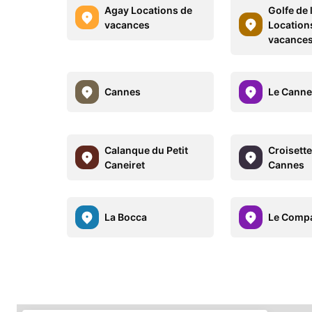
Agay Locations de
Golfe de 
vacances
Location
vacance
Cannes
Le Canne
Calanque du Petit
Croisett
Caneiret
Cannes
La Bocca
Le Comp