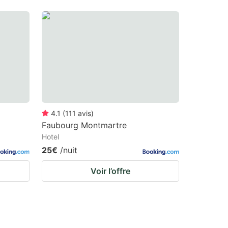
4.1
(
111
avis
)
Faubourg Montmartre
Hotel
25€
/nuit
Voir l’offre