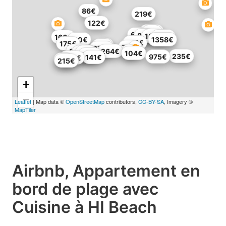
86€
219€
122€
159€
88€
69€
83€
103€
135€
166€
110€
1358€
123€
175€
69€
73€
274€
380€
264€
235€
88€
104€
144€
235€
975€
141€
248€
67€
215€
+
−
Leaflet
| Map data ©
OpenStreetMap
contributors,
CC-BY-SA
, Imagery ©
MapTiler
Airbnb, Appartement en
bord de plage avec
Cuisine à HI Beach