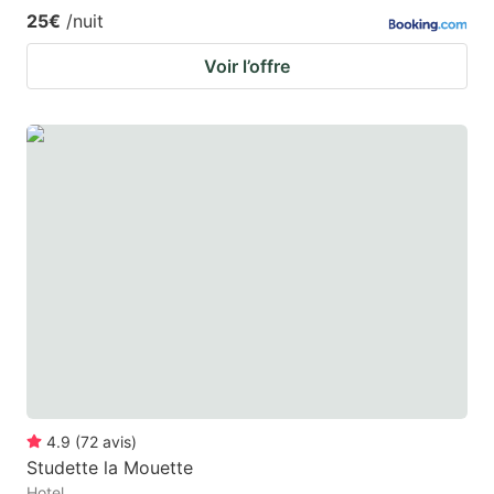
25€
/nuit
Voir l’offre
4.9
(
72
avis
)
Studette la Mouette
Hotel