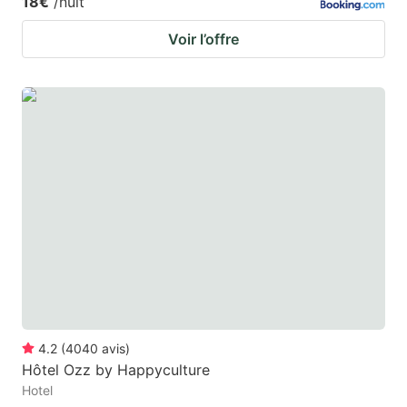
18€
/nuit
Voir l’offre
4.2
(
4040
avis
)
Hôtel Ozz by Happyculture
Hotel