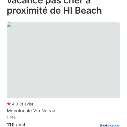
vacance pas cher à
question
question
proximité de HI Beach
mark
mark
key
key
to
to
get
get
the
the
keyboard
keyboard
shortcuts
shortcuts
for
for
changing
changing
dates.
dates.
4.0
(
8
avis
)
Monolocale Via Nervia
Hotel
11€
/nuit