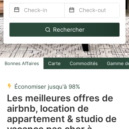
Navigate
Navigate
Rechercher
forward
backward
to
to
interact
interact
with
with
Bonnes Affaires
Carte
Commodités
Gamme de
the
the
calendar
calendar
and
and
Économiser jusqu'à 98%
select
select
Les meilleures offres de
a
a
airbnb, location de
date.
date.
appartement & studio de
Press
Press
the
the