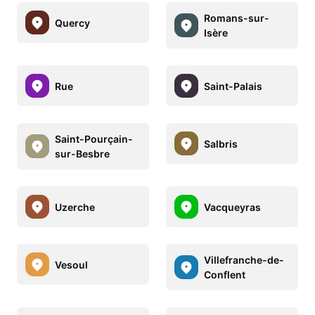
Romans-sur-
Quercy
Isère
Rue
Saint-Palais
Saint-Pourçain-
Salbris
sur-Besbre
Uzerche
Vacqueyras
Villefranche-de-
Vesoul
Conflent