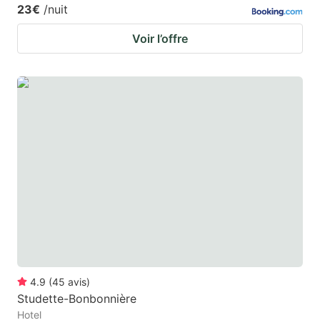
23€
/nuit
Voir l’offre
4.9
(
45
avis
)
Studette-Bonbonnière
Hotel