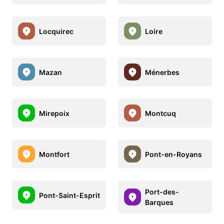
Locquirec
Loire
Mazan
Ménerbes
Mirepoix
Montcuq
Montfort
Pont-en-Royans
Port-des-
Pont-Saint-Esprit
Barques