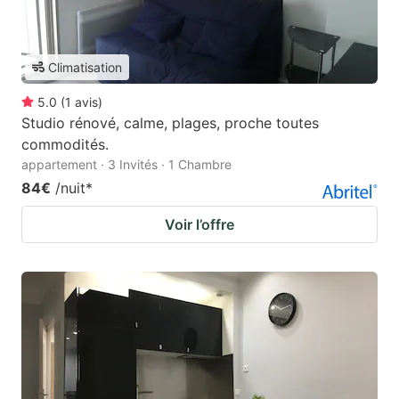
Climatisation
5.0
(
1
avis
)
Studio rénové, calme, plages, proche toutes
commodités.
appartement · 3 Invités · 1 Chambre
84€
/nuit
*
Voir l’offre