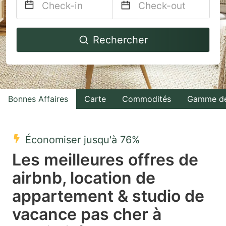
Navigate
Navigate
Rechercher
forward
backward
to
to
interact
interact
with
with
Bonnes Affaires
Carte
Commodités
Gamme de
the
the
calendar
calendar
and
and
Économiser jusqu'à 76%
select
select
Les meilleures offres de
a
a
airbnb, location de
date.
date.
appartement & studio de
Press
Press
the
the
vacance pas cher à
question
question