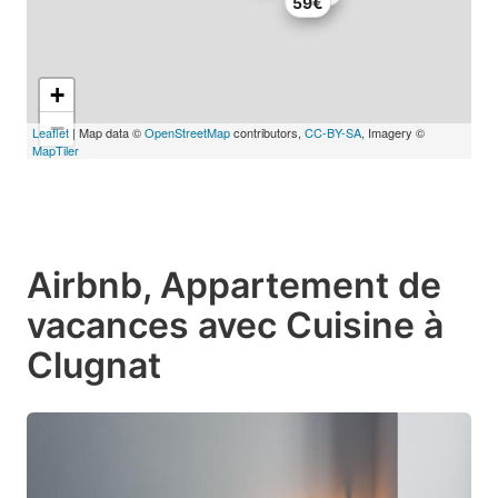
59€
+
−
Leaflet
| Map data ©
OpenStreetMap
contributors,
CC-BY-SA
, Imagery ©
MapTiler
Airbnb, Appartement de
vacances avec Cuisine à
Clugnat