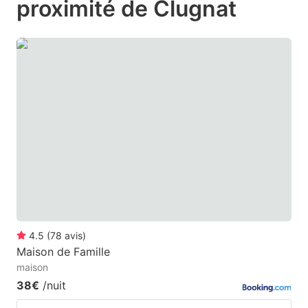
proximité de Clugnat
mark
mark
key
key
to
to
get
get
the
the
keyboard
keyboard
shortcuts
shortcuts
for
for
changing
changing
dates.
dates.
4.5
(
78
avis
)
Maison de Famille
maison
38€
/nuit