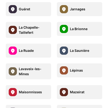
Guéret
Jarnages
La Chapelle-
La Brionne
Taillefert
La Ruade
La Saunière
Lavaveix-les-
Lépinas
Mines
Maisonnisses
Mazeirat