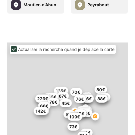
Moutier-d'Ahun
Peyrabout
Actualiser la recherche quand je déplace la carte
80€
135€
70€
67€
108€
62€
65€
59€
67€
72€
204€
226€
56€
88€
76€
78€
45€
66€
209€
150€
142€
46€
109€
99€
90€
57€
109€
73€
79€