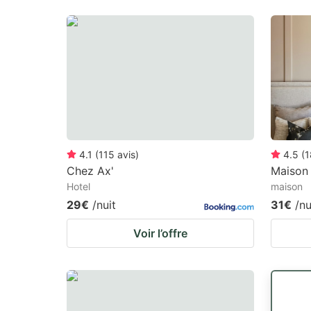
4.1
(
115
avis
)
4.5
(
1
Chez Ax'
Maison 
Hotel
maison
29€
/nuit
31€
/nu
Voir l’offre