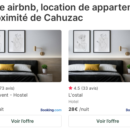
de airbnb, location de appart
e
oximité de Cahuzac
estion
ark
ey
t
e
eyboard
ortcuts
r
73
avis
)
4.5
(
33
avis
)
hanging
ent - Hostel
L'ostal
Hotel
tes.
it
28€
/nuit
Voir l’offre
Voir l’offre