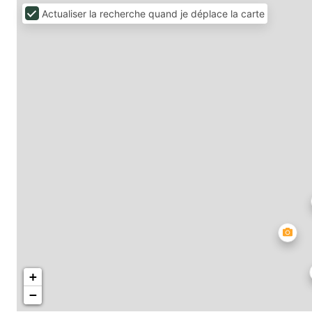
Actualiser la recherche quand je déplace la carte
+
−