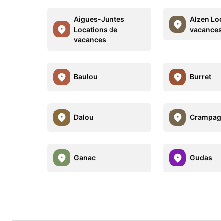
Aigues-Juntes
Alzen Lo
Locations de
vacance
vacances
Baulou
Burret
Dalou
Crampag
Ganac
Gudas