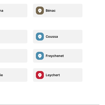
na
Bénac
Coussa
Freychenet
ie
Leychert