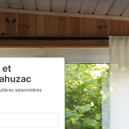
 et
Cahuzac
lières saisonnières