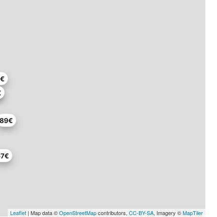
8€
€
89€
67€
Leaflet
| Map data ©
OpenStreetMap
contributors,
CC-BY-SA
, Imagery ©
MapTiler