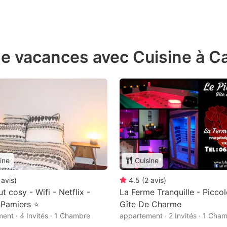
e vacances avec Cuisine à C
ine
Cuisine
avis
)
4.5
(
2
avis
)
t cosy - Wifi - Netflix -
La Ferme Tranquille - Picco
nPamiers ⭐
Gîte De Charme
ent · 4 Invités · 1 Chambre
appartement · 2 Invités · 1 Cha