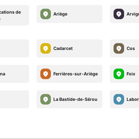
cations de
Ariège
Arvig
s
Cadarcet
Cos
na
Ferrières-sur-Ariège
Foix
La Bastide-de-Sérou
Labor