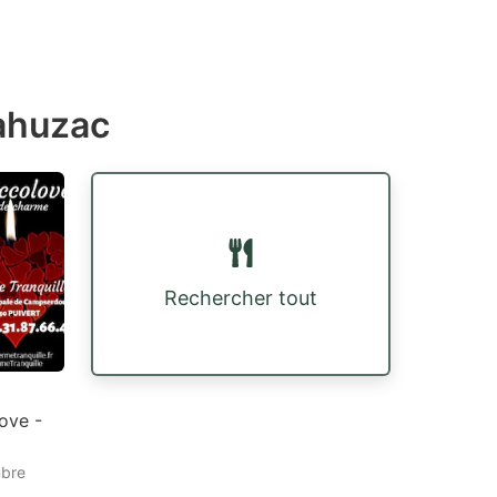
ahuzac
Rechercher tout
love -
mbre