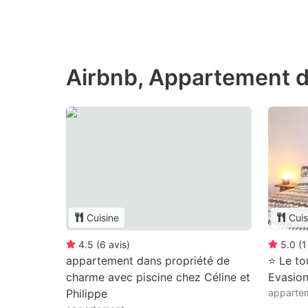
Airbnb, Appartement d
Cuisine
Cuis
4.5
(
6
avis
)
5.0
(
1
appartement dans propriété de
⭐ Le tou
charme avec piscine chez Céline et
Evasio
Philippe
appartem