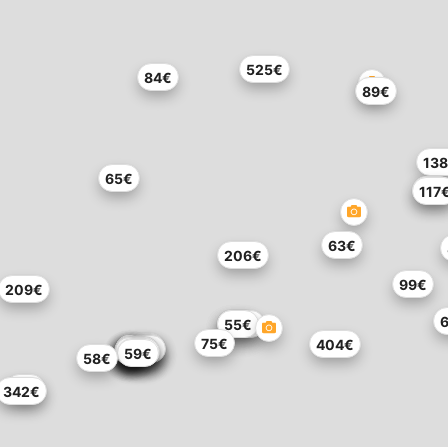
525€
84€
89€
13
65€
94€
117
63€
206€
99€
209€
99€
173€
55€
75€
404€
124€
110€
102€
110€
60€
64€
29€
88€
59€
58€
74€
342€