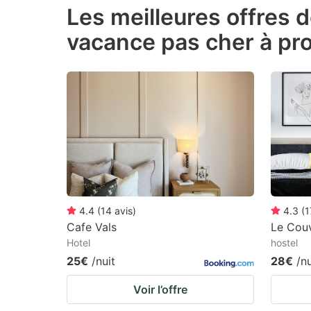
Les meilleures offres 
the
th
vacance pas cher à pr
question
qu
mark
m
key
k
to
to
get
ge
the
th
keyboard
k
shortcuts
sh
for
fo
4.4
(
14
avis
)
4.3
(
1
changing
c
Cafe Vals
Le Couv
Hotel
hostel
dates.
da
25€
/nuit
28€
/nu
Voir l’offre