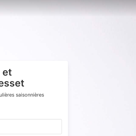
 et
esset
lières saisonnières