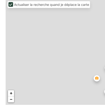
Actualiser la recherche quand je déplace la carte
+
−