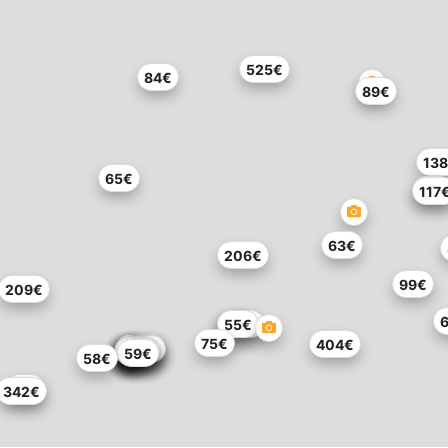
525€
84€
89€
13
65€
94€
117
63€
206€
99€
209€
99€
173€
55€
75€
404€
124€
110€
102€
110€
60€
64€
29€
88€
59€
58€
74€
342€