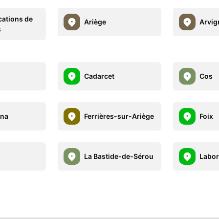
cations de
Ariège
Arvig
s
Cadarcet
Cos
na
Ferrières-sur-Ariège
Foix
La Bastide-de-Sérou
Labor