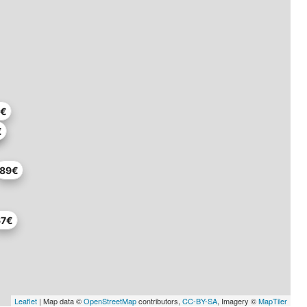
8€
€
89€
67€
Leaflet
| Map data ©
OpenStreetMap
contributors,
CC-BY-SA
, Imagery ©
MapTiler