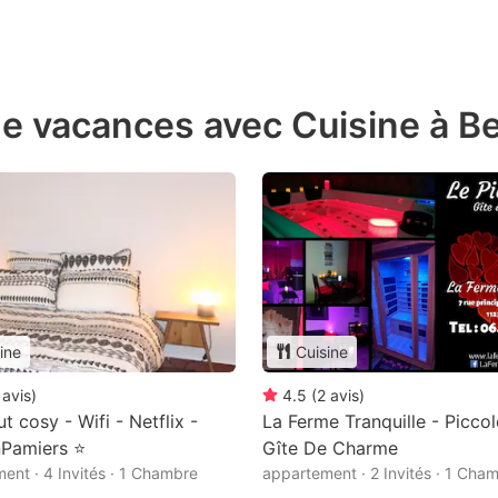
e vacances avec Cuisine à B
ine
Cuisine
avis
)
4.5
(
2
avis
)
t cosy - Wifi - Netflix -
La Ferme Tranquille - Picco
nPamiers ⭐
Gîte De Charme
ent · 4 Invités · 1 Chambre
appartement · 2 Invités · 1 Cha