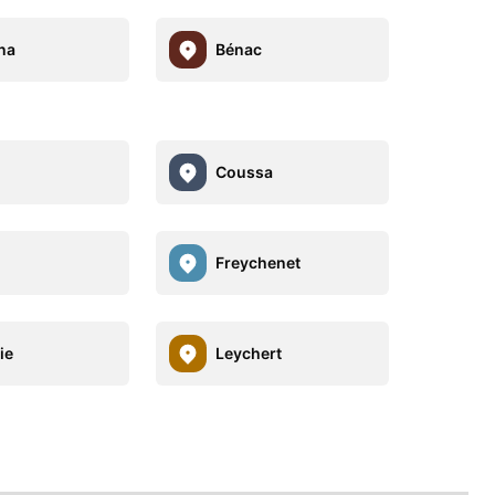
na
Bénac
Coussa
Freychenet
ie
Leychert