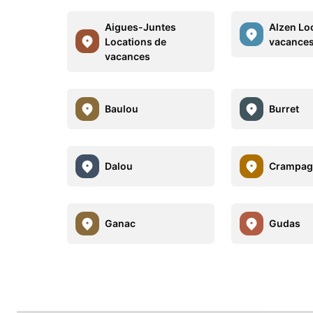
Aigues-Juntes
Alzen Lo
Locations de
vacance
vacances
Baulou
Burret
Dalou
Crampag
Ganac
Gudas