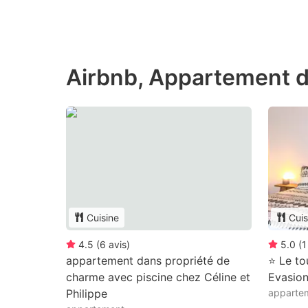
Airbnb, Appartement d
Cuisine
Cuis
4.5
(
6
avis
)
5.0
(
1
appartement dans propriété de
⭐ Le tou
charme avec piscine chez Céline et
Evasio
Philippe
appartem