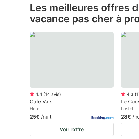
Les meilleures offres 
the
th
vacance pas cher à pr
question
qu
mark
m
key
k
to
to
get
ge
the
th
keyboard
k
shortcuts
sh
for
fo
4.4
(
14
avis
)
4.3
(
1
changing
c
Cafe Vals
Le Couv
Hotel
hostel
dates.
da
25€
/nuit
28€
/nu
Voir l’offre