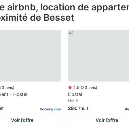
de airbnb, location de appart
e
oximité de Besset
estion
ark
ey
t
e
eyboard
ortcuts
r
73
avis
)
4.5
(
33
avis
)
hanging
ent - Hostel
L'ostal
Hotel
tes.
it
28€
/nuit
Voir l’offre
Voir l’offre