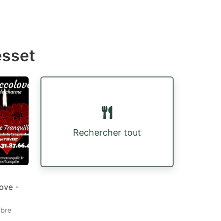
esset
Rechercher tout
love -
mbre