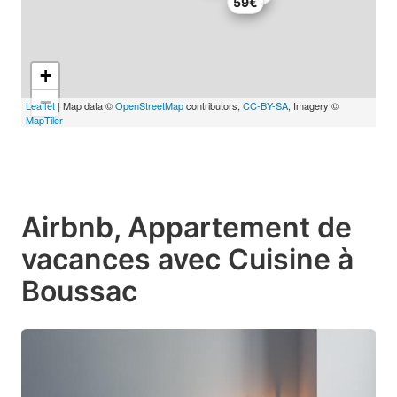
59€
+
−
Leaflet
| Map data ©
OpenStreetMap
contributors,
CC-BY-SA
, Imagery ©
MapTiler
Airbnb, Appartement de
vacances avec Cuisine à
Boussac