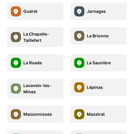
Guéret
Jarnages
La Chapelle-
La Brionne
Taillefert
La Ruade
La Saunière
Lavaveix-les-
Lépinas
Mines
Maisonnisses
Mazeirat