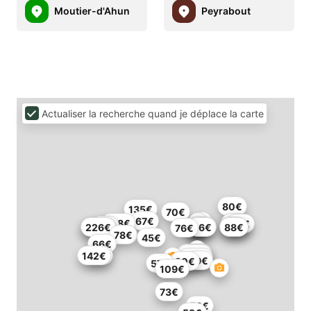
Moutier-d'Ahun
Peyrabout
Actualiser la recherche quand je déplace la carte
80€
135€
70€
67€
108€
62€
65€
59€
67€
72€
204€
226€
56€
88€
76€
78€
45€
66€
209€
150€
142€
46€
109€
99€
90€
57€
109€
73€
79€