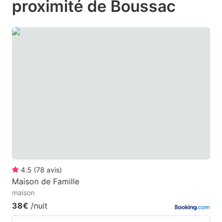
proximité de Boussac
mark
mark
key
key
to
to
get
get
the
the
keyboard
keyboard
shortcuts
shortcuts
for
for
changing
changing
dates.
dates.
4.5
(
78
avis
)
Maison de Famille
maison
38€
/nuit