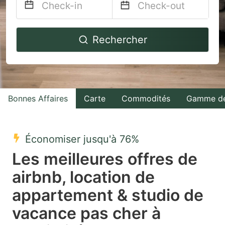
Navigate
Navigate
Rechercher
forward
backward
to
to
interact
interact
with
with
Bonnes Affaires
Carte
Commodités
Gamme de
the
the
calendar
calendar
and
and
Économiser jusqu'à 76%
select
select
Les meilleures offres de
a
a
airbnb, location de
date.
date.
appartement & studio de
Press
Press
the
the
vacance pas cher à
question
question