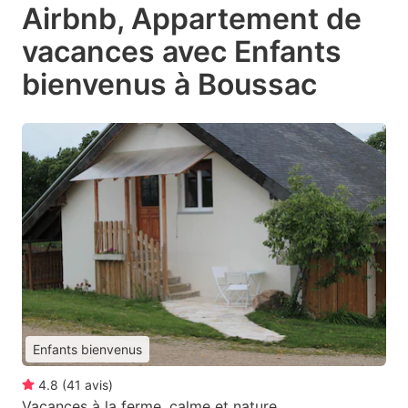
Airbnb, Appartement de
vacances avec Enfants
bienvenus à Boussac
Enfants bienvenus
4.8
(
41
avis
)
Vacances à la ferme, calme et nature