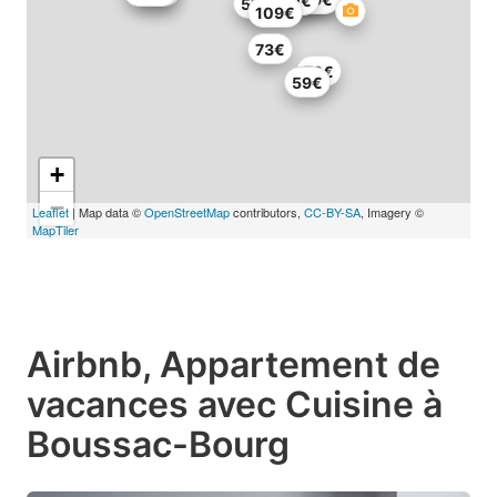
90€
57€
109€
73€
79€
59€
+
−
Leaflet
| Map data ©
OpenStreetMap
contributors,
CC-BY-SA
, Imagery ©
MapTiler
Airbnb, Appartement de
vacances avec Cuisine à
Boussac-Bourg