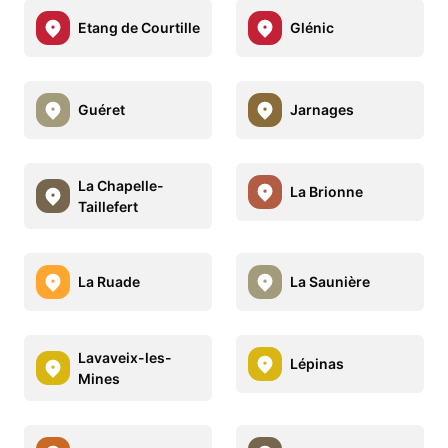
Etang de Courtille
Glénic
Guéret
Jarnages
La Chapelle-
La Brionne
Taillefert
La Ruade
La Saunière
Lavaveix-les-
Lépinas
Mines