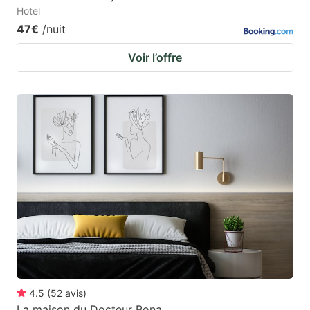
Hotel
47€
/nuit
Voir l’offre
4.5
(
52
avis
)
La maison du Docteur Bona