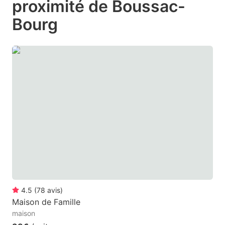
proximité de Boussac-
mark
mark
Bourg
key
key
to
to
get
get
the
the
keyboard
keyboard
shortcuts
shortcuts
for
for
changing
changing
dates.
dates.
4.5
(
78
avis
)
Maison de Famille
maison