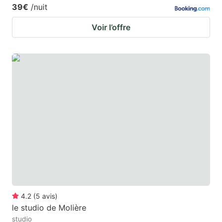
39€
/nuit
Voir l’offre
4.2
(
5
avis
)
le studio de Molière
studio