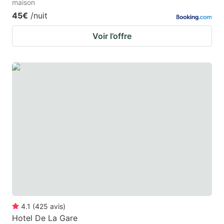
maison
45€
/nuit
Voir l’offre
4.1
(
425
avis
)
Hotel De La Gare