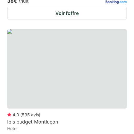
38€
/nuit
Voir l’offre
4.0
(
535
avis
)
Ibis budget Montluçon
Hotel