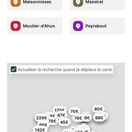
Maisonnisses
Mazeirat
Moutier-d'Ahun
Peyrabout
Actualiser la recherche quand je déplace la carte
80€
135€
70€
67€
108€
62€
65€
59€
67€
72€
204€
226€
56€
88€
76€
78€
45€
66€
209€
150€
142€
46€
109€
99€