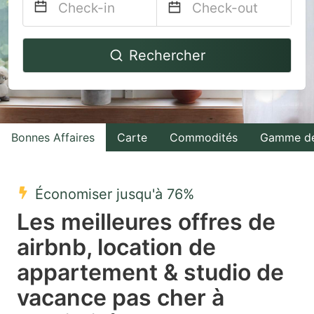
Navigate
Navigate
Rechercher
forward
backward
to
to
interact
interact
with
with
Bonnes Affaires
Carte
Commodités
Gamme de
the
the
calendar
calendar
and
and
Économiser jusqu'à 76%
select
select
Les meilleures offres de
a
a
airbnb, location de
date.
date.
appartement & studio de
Press
Press
the
the
vacance pas cher à
question
question