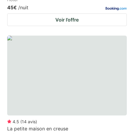
45€
/nuit
Voir l’offre
4.5
(
14
avis
)
La petite maison en creuse