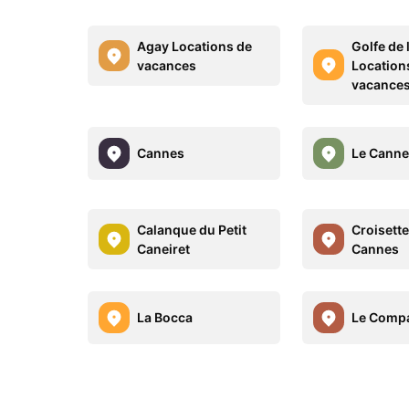
Agay Locations de
Golfe de 
vacances
Location
vacance
Cannes
Le Canne
Calanque du Petit
Croisett
Caneiret
Cannes
La Bocca
Le Comp