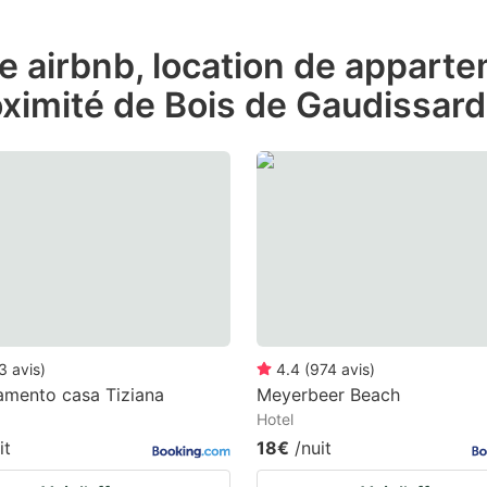
ess
de airbnb, location de appart
e
ximité de Bois de Gaudissard
estion
ark
ey
t
e
eyboard
ortcuts
r
3
avis
)
4.4
(
974
avis
)
hanging
amento casa Tiziana
Meyerbeer Beach
Hotel
tes.
it
18€
/nuit