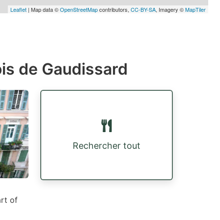
Leaflet
| Map data ©
OpenStreetMap
contributors,
CC-BY-SA
, Imagery ©
MapTiler
is de Gaudissard
Rechercher tout
rt of