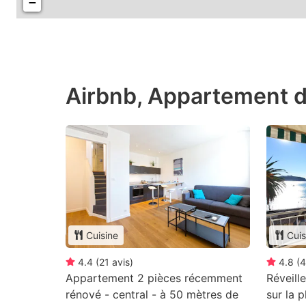
−
Airbnb, Appartement d
Cuisine
Cuis
4.4
(
21
avis
)
4.8
(
4
Appartement 2 pièces récemment
Réveill
rénové - central - à 50 mètres de
sur la p