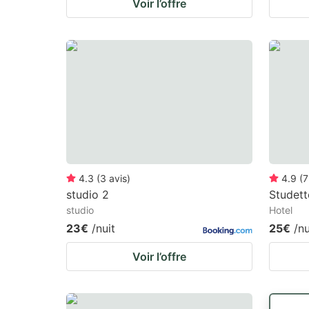
Voir l’offre
4.3
(
3
avis
)
4.9
(
7
studio 2
Studett
studio
Hotel
23€
/nuit
25€
/nu
Voir l’offre