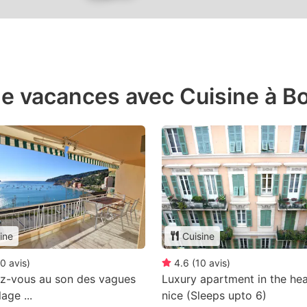
e vacances avec Cuisine à Bo
ine
Cuisine
0
avis
)
4.6
(
10
avis
)
ez-vous au son des vagues
Luxury apartment in the hea
lage ...
nice (Sleeps upto 6)