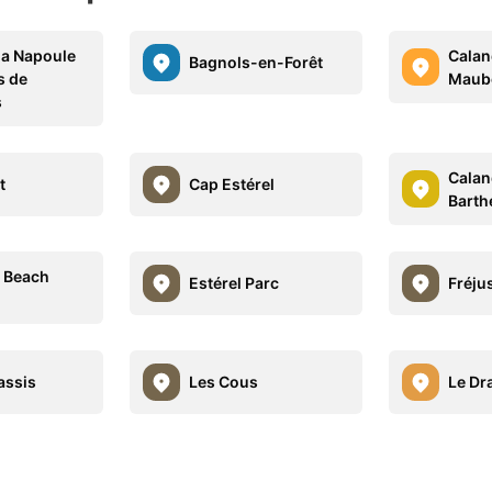
la Napoule
Calan
Bagnols-en-Forêt
s de
Maub
s
Calan
t
Cap Estérel
Barth
e Beach
Estérel Parc
Fréju
assis
Les Cous
Le Dr