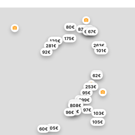
80€
83€
87€
139€
66€
60€
67€
175€
112€
120€
263€
281€
101€
92€
66€
62€
253€
95€
160€
699€
468€
808€
97€
88€
98€
96€
103€
105€
105€
60€