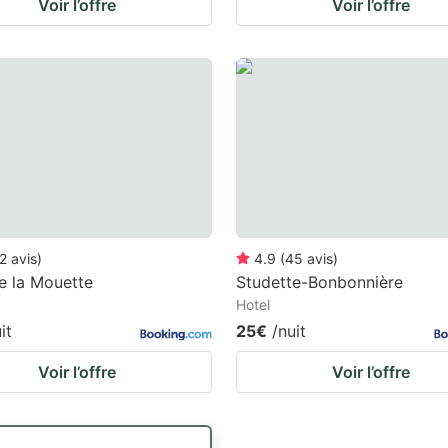
Voir l’offre
Voir l’offre
2
avis
)
4.9
(
45
avis
)
e la Mouette
Studette-Bonbonnière
Hotel
it
25€
/nuit
Voir l’offre
Voir l’offre