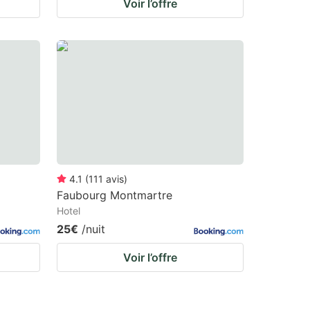
Voir l’offre
4.1
(
111
avis
)
Faubourg Montmartre
Hotel
25€
/nuit
Voir l’offre