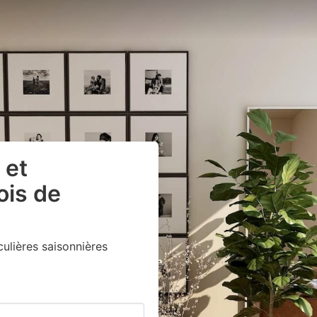
 et
ois de
lières saisonnières