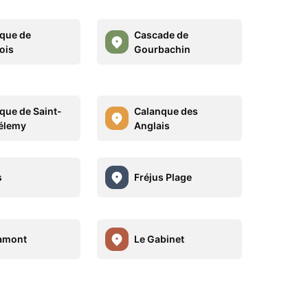
que de
Cascade de
ois
Gourbachin
que de Saint-
Calanque des
élemy
Anglais
s
Fréjus Plage
amont
Le Gabinet