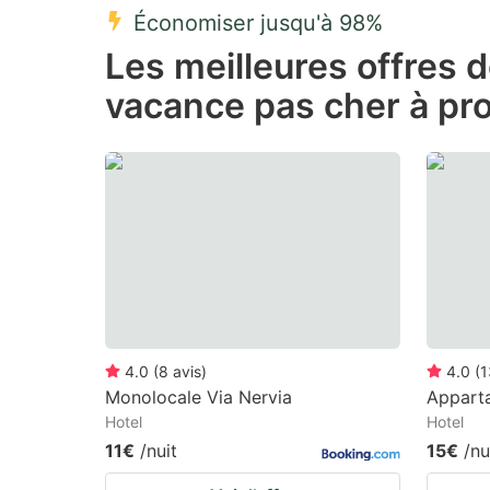
Économiser jusqu'à 98%
Press
Pr
Les meilleures offres 
the
th
vacance pas cher à pro
question
qu
mark
m
key
k
to
to
get
ge
the
th
keyboard
k
shortcuts
sh
for
fo
4.0
(
8
avis
)
4.0
(
1
changing
c
Monolocale Via Nervia
Appart
Hotel
Hotel
dates.
da
11€
/nuit
15€
/nu