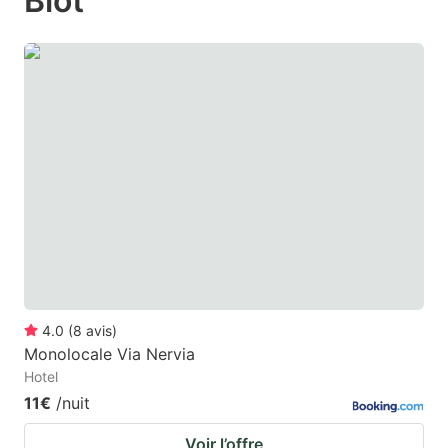
Biot
mark
mark
key
key
to
to
get
get
the
the
keyboard
keyboard
shortcuts
shortcuts
for
for
changing
changing
dates.
dates.
4.0
(
8
avis
)
Monolocale Via Nervia
Hotel
11€
/nuit
Voir l’offre