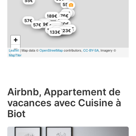
55€
55€
65€
74€
117€
76€
189€
57€
72€
53€
58€
210€
49€
57€
348€
157€
370€
315€
566€
688€
104€
62€
131€
223€
133€
+
−
Leaflet
| Map data ©
OpenStreetMap
contributors,
CC-BY-SA
, Imagery ©
MapTiler
Airbnb, Appartement de
vacances avec Cuisine à
Biot