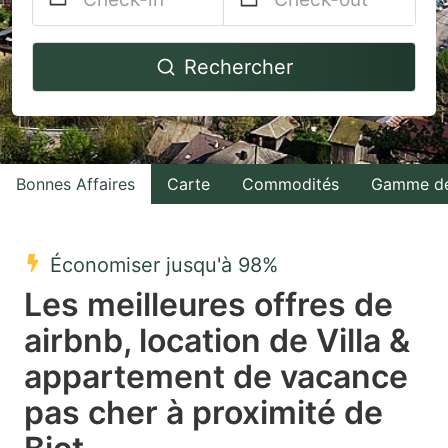
Navigate
Navigate
Rechercher
forward
backward
to
to
interact
interact
with
with
Bonnes Affaires
Carte
Commodités
Gamme de
the
the
calendar
calendar
and
and
Économiser jusqu'à 98%
select
select
Les meilleures offres de
a
a
airbnb, location de Villa &
date.
date.
appartement de vacance
Press
Press
the
the
pas cher à proximité de
question
question