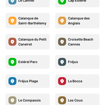
Le Cannet
Cap Estérel
Calanque de
Calanque des
Saint-Barthélemy
Anglais
Calanque du Petit
Croisette Beach
Caneiret
Cannes
Estérel Parc
Fréjus
Fréjus Plage
La Bocca
Le Compassis
Les Cous