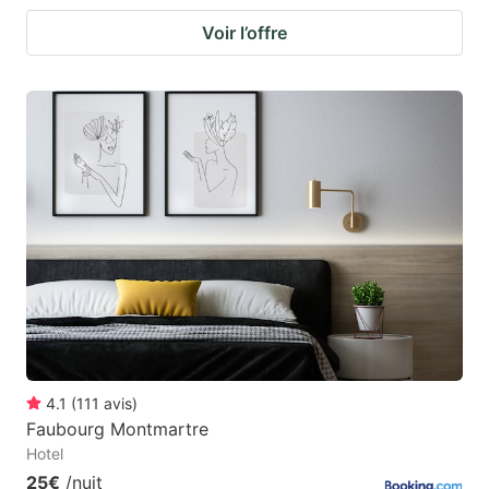
Voir l’offre
4.1
(
111
avis
)
Faubourg Montmartre
Hotel
25€
/nuit