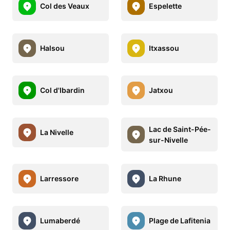
Col des Veaux
Espelette
Halsou
Itxassou
Col d'Ibardin
Jatxou
Lac de Saint-Pée-
La Nivelle
sur-Nivelle
Larressore
La Rhune
Lumaberdé
Plage de Lafitenia