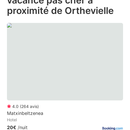
vacance pas cher à
question
question
proximité de Orthevielle
mark
mark
key
key
to
to
get
get
the
the
keyboard
keyboard
shortcuts
shortcuts
for
for
changing
changing
dates.
dates.
4.0
(
264
avis
)
Matxinbeltzenea
Hotel
20€
/nuit