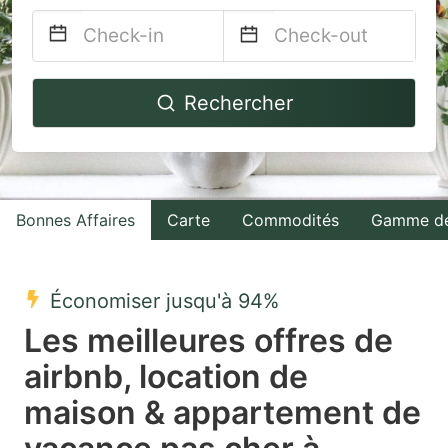
Navigate
Navigate
Rechercher
forward
backward
to
to
interact
interact
with
with
Bonnes Affaires
Carte
Commodités
Gamme de
the
the
calendar
calendar
and
and
Économiser jusqu'à 94%
select
select
Les meilleures offres de
a
a
airbnb, location de
date.
date.
maison & appartement de
Press
Press
the
the