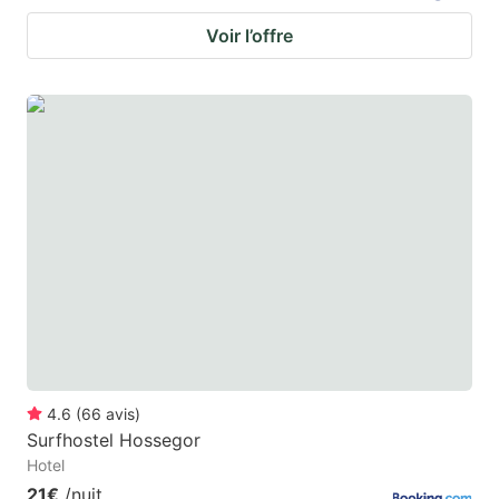
Voir l’offre
4.6
(
66
avis
)
Surfhostel Hossegor
Hotel
21€
/nuit