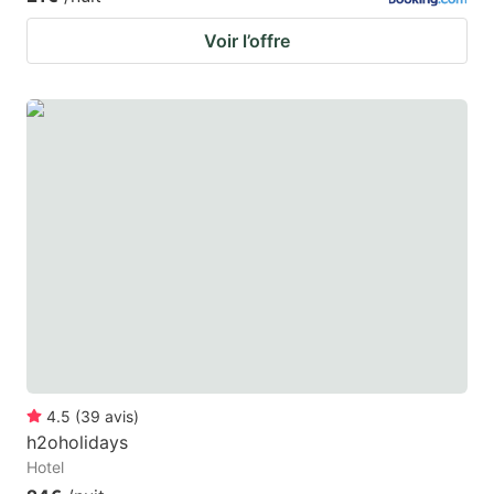
Voir l’offre
4.5
(
39
avis
)
h2oholidays
Hotel