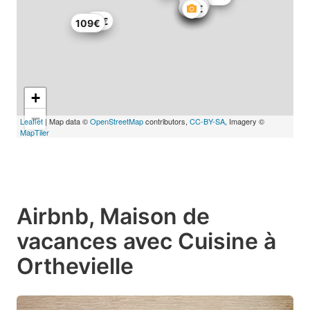
84€
72€
66€
71€
94€
109€
+
−
Leaflet
| Map data ©
OpenStreetMap
contributors,
CC-BY-SA
, Imagery ©
MapTiler
Airbnb, Maison de
vacances avec Cuisine à
Orthevielle