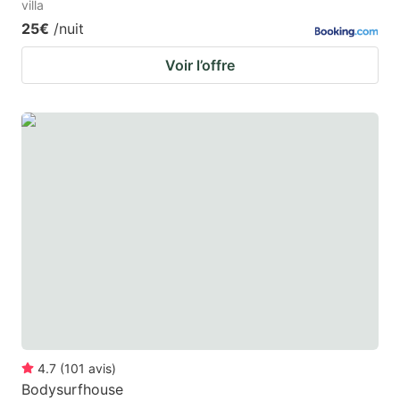
villa
25€
/nuit
Voir l’offre
4.7
(
101
avis
)
Bodysurfhouse