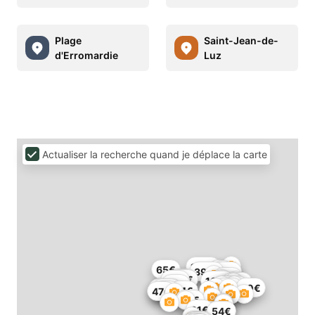
Plage
Saint-Jean-de-
d'Erromardie
Luz
Actualiser la recherche quand je déplace la carte
180€
65€
1€
397€
68€
65€
70€
75€
82€
166€
86€
70€
137€
509€
60€
60€
146€
85€
91€
54€
47€
69€
91€
54€