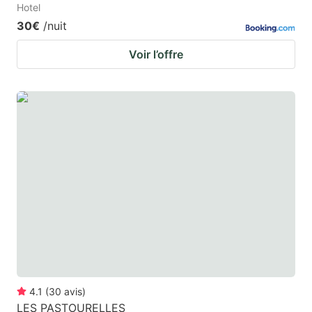
Hotel
30€
/nuit
Voir l’offre
4.1
(
30
avis
)
LES PASTOURELLES