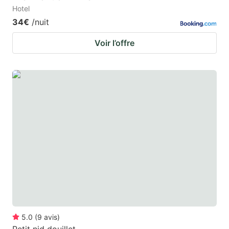
Hotel
34€
/nuit
Voir l’offre
5.0
(
9
avis
)
Petit nid douillet