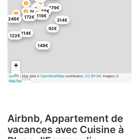
179€
137€
138€
117€
119€
172€
246€
314€
92€
114€
122€
149€
+
−
Leaflet
| Map data ©
OpenStreetMap
contributors,
CC-BY-SA
, Imagery ©
101€
MapTiler
Airbnb, Appartement de
vacances avec Cuisine à