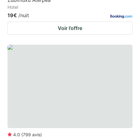
Zubimuxu Aterpea
Hotel
19€
/nuit
Voir l’offre
4.0
(
799
avis
)