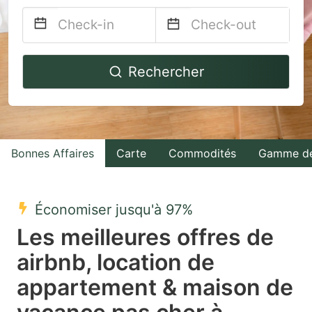
Navigate
Navigate
Rechercher
forward
backward
to
to
interact
interact
with
with
Bonnes Affaires
Carte
Commodités
Gamme de
the
the
calendar
calendar
and
and
Économiser jusqu'à 97%
select
select
Les meilleures offres de
a
a
airbnb, location de
date.
date.
appartement & maison de
Press
Press
the
the