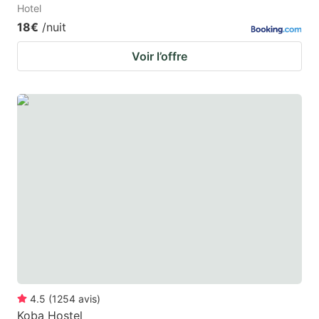
Hotel
18€
/nuit
Voir l’offre
4.5
(
1254
avis
)
Koba Hostel