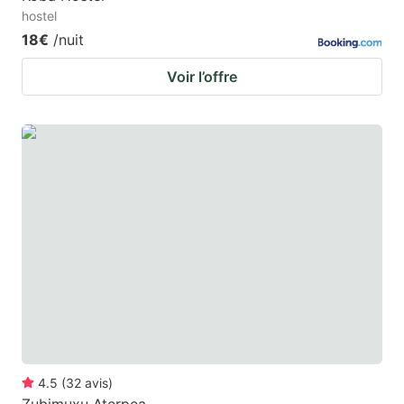
hostel
18€
/nuit
Voir l’offre
4.5
(
32
avis
)