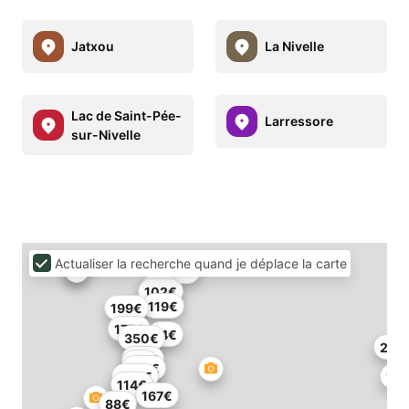
Jatxou
La Nivelle
Lac de Saint-Pée-
Larressore
sur-Nivelle
Actualiser la recherche quand je déplace la carte
146€
98€
102€
119€
199€
177€
74€
350€
235
151€
77€
168€
220€
119
114€
167€
88€