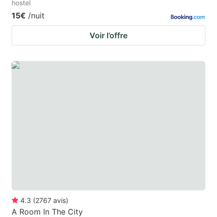
hostel
15€
/nuit
Voir l’offre
4.3
(
2767
avis
)
A Room In The City