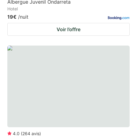
Albergue Juvenil Ondarreta
Hotel
19€
/nuit
Voir l’offre
4.0
(
264
avis
)