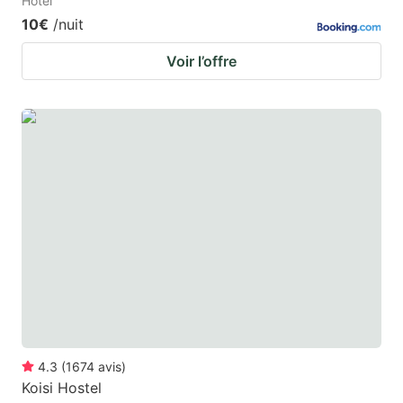
Hotel
10€
/nuit
Voir l’offre
4.3
(
1674
avis
)
Koisi Hostel