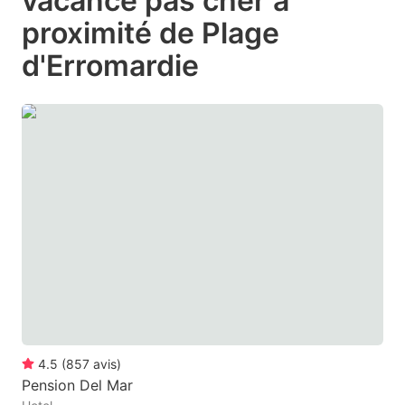
vacance pas cher à
question
question
proximité de Plage
mark
mark
d'Erromardie
key
key
to
to
get
get
the
the
keyboard
keyboard
shortcuts
shortcuts
for
for
changing
changing
dates.
dates.
4.5
(
857
avis
)
Pension Del Mar