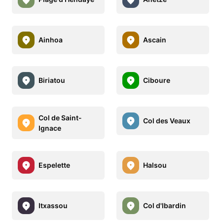
Ainhoa
Ascain
Biriatou
Ciboure
Col de Saint-
Col des Veaux
Ignace
Espelette
Halsou
Itxassou
Col d'Ibardin