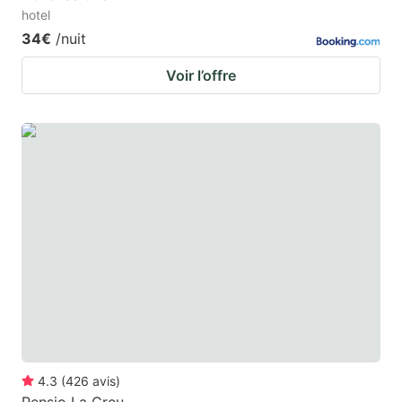
hotel
34€
/nuit
Voir l’offre
4.3
(
426
avis
)
Pensio La Creu