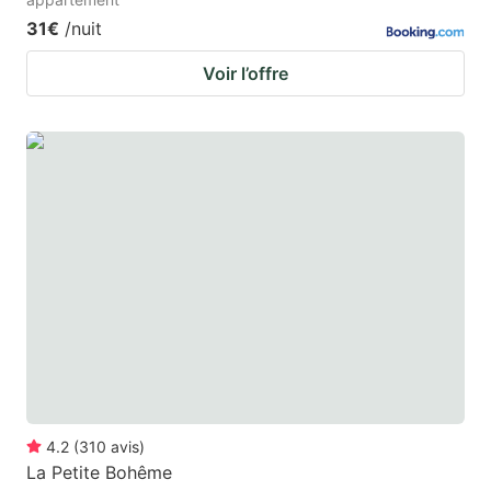
31€
/nuit
Voir l’offre
4.2
(
310
avis
)
La Petite Bohême