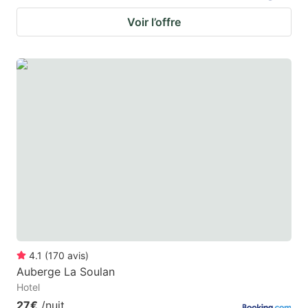
Voir l’offre
4.1
(
170
avis
)
Auberge La Soulan
Hotel
27€
/nuit