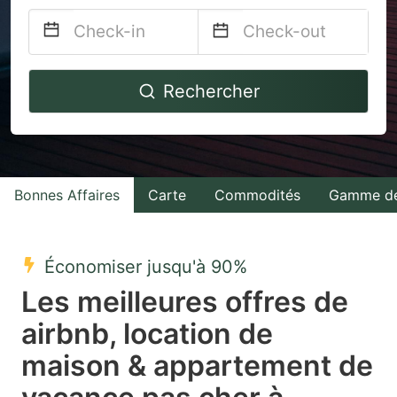
Navigate
Navigate
Rechercher
forward
backward
to
to
interact
interact
with
with
Bonnes Affaires
Carte
Commodités
Gamme de
the
the
calendar
calendar
and
and
Économiser jusqu'à 90%
select
select
Les meilleures offres de
a
a
airbnb, location de
date.
date.
maison & appartement de
Press
Press
the
the