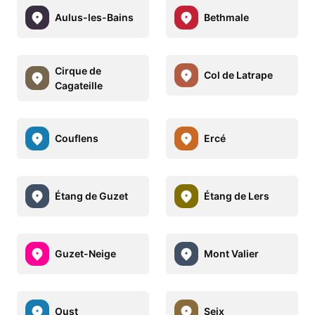
Aulus-les-Bains
Bethmale
Cirque de
Col de Latrape
Cagateille
Couflens
Ercé
Étang de Guzet
Étang de Lers
Guzet-Neige
Mont Valier
Oust
Seix