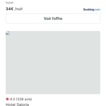
hotel
34€
/nuit
Voir l’offre
4.0
(
338
avis
)
Hotel Saloria