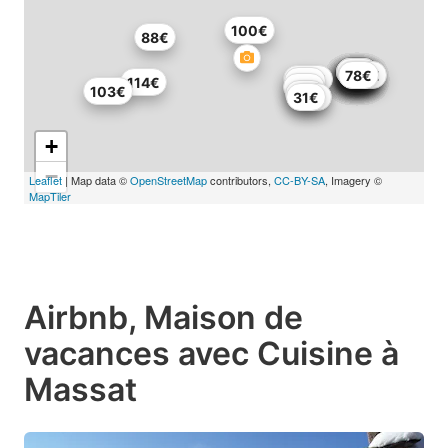
100€
88€
62€
64€
69€
59€
51€
52€
52€
52€
52€
52€
45€
79€
52€
123€
78€
104€
89€
114€
92€
103€
67€
31€
92€
+
−
Leaflet
| Map data ©
OpenStreetMap
contributors,
CC-BY-SA
, Imagery ©
MapTiler
Airbnb, Maison de
vacances avec Cuisine à
Massat