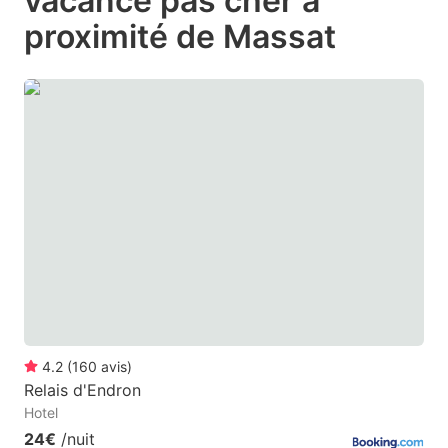
vacance pas cher à
question
question
proximité de Massat
mark
mark
key
key
to
to
get
get
the
the
keyboard
keyboard
shortcuts
shortcuts
for
for
changing
changing
dates.
dates.
4.2
(
160
avis
)
Relais d'Endron
Hotel
24€
/nuit