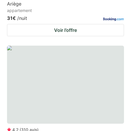
Ariège
appartement
31€
/nuit
Voir l’offre
4.2
(
310
avis
)