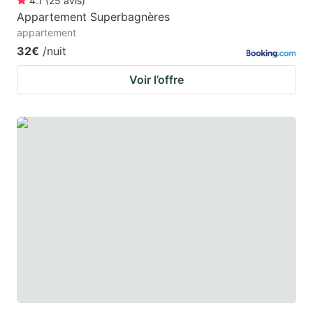
4.1
(
25
avis
)
Appartement Superbagnères
appartement
32€
/nuit
Voir l’offre