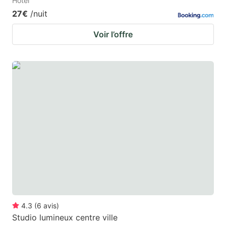
Hotel
27€
/nuit
Voir l’offre
4.3
(
6
avis
)
Studio lumineux centre ville