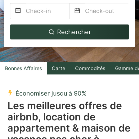
Navigate
Navigate
Rechercher
forward
backward
to
to
interact
interact
with
with
Bonnes Affaires
Carte
Commodités
Gamme de
the
the
calendar
calendar
and
and
Économiser jusqu'à 90%
select
select
Les meilleures offres de
a
a
airbnb, location de
date.
date.
appartement & maison de
Press
Press
the
the