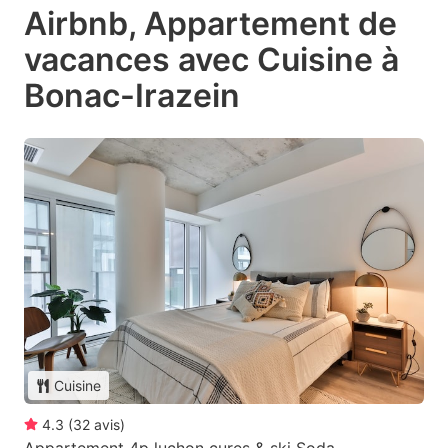
Airbnb, Appartement de
vacances avec Cuisine à
Bonac-Irazein
Cuisine
4.3
(
32
avis
)