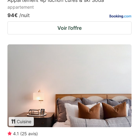
Appartement 4p luchon cures & ski Soda
appartement
94€
/nuit
Voir l’offre
Cuisine
4.1
(
25
avis
)