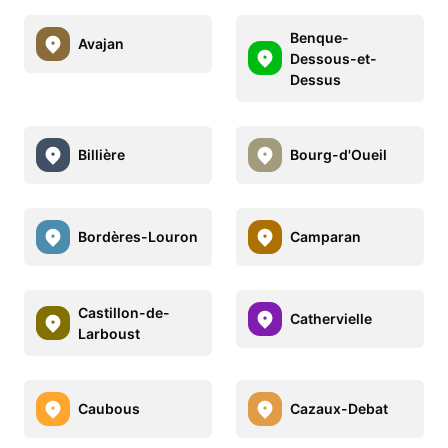
Benque-
Avajan
Dessous-et-
Dessus
Billière
Bourg-d'Oueil
Bordères-Louron
Camparan
Castillon-de-
Cathervielle
Larboust
Caubous
Cazaux-Debat