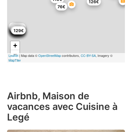
68€
126€
76€
125€
174€
116€
121€
166€
181€
115€
252€
161€
76€
111€
144€
181€
113€
113€
133€
113€
129€
+
−
Leaflet
| Map data ©
OpenStreetMap
contributors,
CC-BY-SA
, Imagery ©
MapTiler
Airbnb, Maison de
vacances avec Cuisine à
Legé