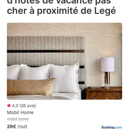
d'hôtes de vacance pas
question
question
cher à proximité de Legé
mark
mark
key
key
to
to
get
get
the
the
keyboard
keyboard
shortcuts
shortcuts
for
for
changing
changing
dates.
dates.
4.0
(
26
avis
)
Mobil Home
mobil home
29€
/nuit