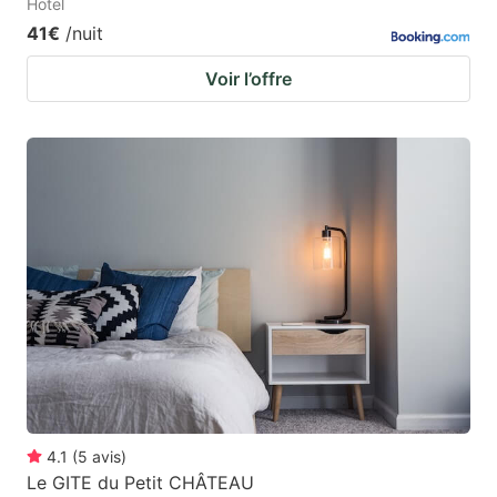
Hotel
41€
/nuit
Voir l’offre
4.1
(
5
avis
)
Le GITE du Petit CHÂTEAU