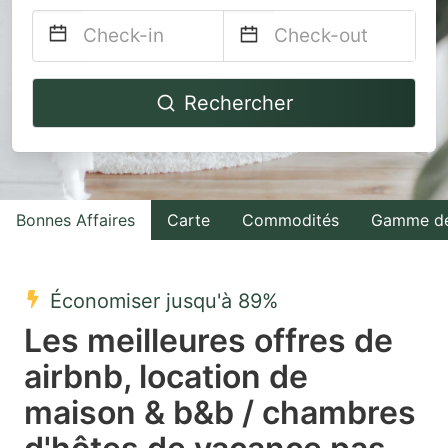
Navigate
Navigate
Rechercher
forward
backward
to
to
interact
interact
with
with
Bonnes Affaires
Carte
Commodités
Gamme de
the
the
calendar
calendar
and
and
Économiser jusqu'à 89%
select
select
Les meilleures offres de
a
a
airbnb, location de
date.
date.
maison & b&b / chambres
Press
Press
the
the