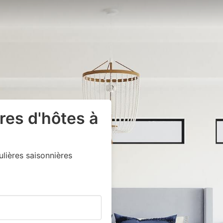
res d'hôtes à
lières saisonnières