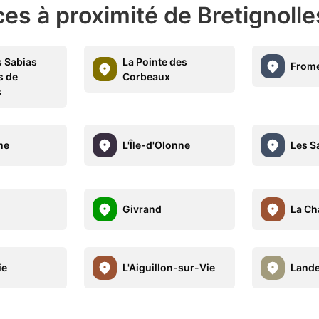
es à proximité de Bretignoll
s Sabias
La Pointe des
Frome
s de
Corbeaux
s
me
L'Île-d'Olonne
Les S
Givrand
La Ch
ie
L'Aiguillon-sur-Vie
Lande