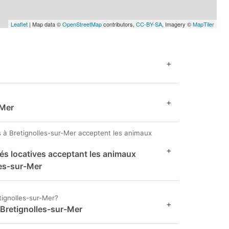
Leaflet
| Map data ©
OpenStreetMap
contributors,
CC-BY-SA
, Imagery ©
MapTiler
+
+
-Mer
 à Bretignolles-sur-Mer acceptent les animaux
+
és locatives acceptant les animaux
les-sur-Mer
tignolles-sur-Mer?
+
 Bretignolles-sur-Mer