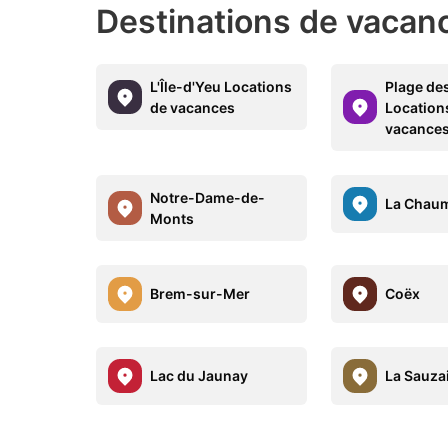
Destinations de vacanc
L'Île-d'Yeu Locations
Plage de
de vacances
Location
vacance
Notre-Dame-de-
La Chau
Monts
Brem-sur-Mer
Coëx
Lac du Jaunay
La Sauza