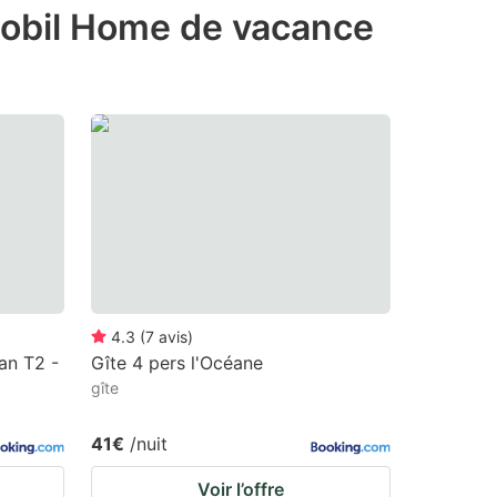
 Mobil Home de vacance
4.3
(
7
avis
)
n T2 -
Gîte 4 pers l'Océane
gîte
41€
/nuit
Voir l’offre