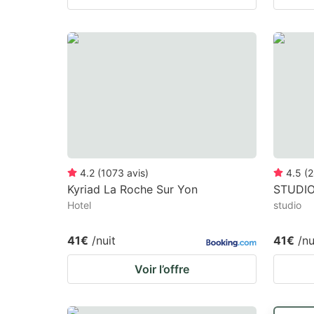
4.2
(
1073
avis
)
4.5
(
2
Kyriad La Roche Sur Yon
STUDI
Hotel
studio
41€
/nuit
41€
/nu
Voir l’offre