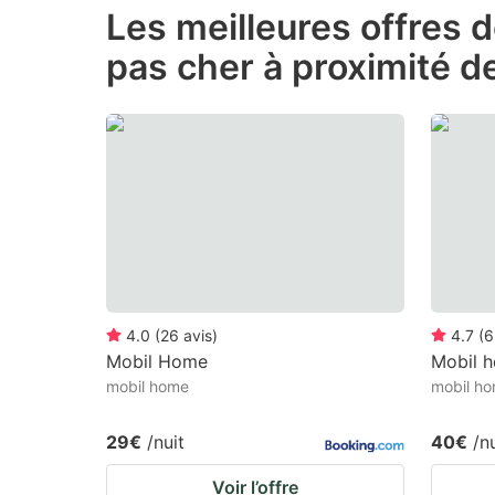
Les meilleures offres 
the
th
pas cher à proximité d
question
qu
mark
m
key
k
to
to
get
ge
the
th
keyboard
k
shortcuts
sh
for
fo
4.0
(
26
avis
)
4.7
(
6
changing
c
Mobil Home
Mobil 
mobil home
mobil h
dates.
da
29€
/nuit
40€
/n
Voir l’offre