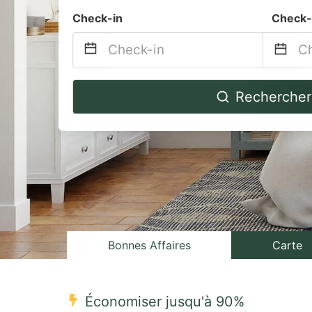
Check-in
Check-
Navigate
Na
Rechercher
forward
b
to
to
interact
in
with
wi
the
th
calendar
ca
and
a
select
se
Bonnes Affaires
Carte
a
a
date.
da
Économiser jusqu'à 90%
Press
Pr