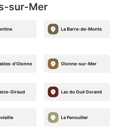
es-sur-Mer
ntine
La Barre-de-Monts
ables-d'Olonne
Olonne-sur-Mer
aize-Giraud
Lac du Gué Gorand
vieille
Le Fenouiller