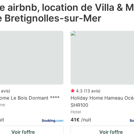
de airbnb, location de Villa &
e
e Bretignolles-sur-Mer
estion
ark
ey
t
e
eyboard
ortcuts
r
avis
)
4.3
(
13
avis
)
hanging
home Le Bois Dormant ****
Holiday Home Hameau Océa
ome
SHR100
tes.
Hotel
uit
41€
/nuit
Voir l’offre
Voir l’offre