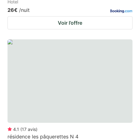
Hotel
26€
/nuit
Voir l’offre
4.1
(
17
avis
)
résidence les pâquerettes N 4