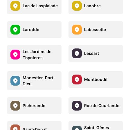
Lac de Laspialade
Lanobre
Larodde
Labessette
Les Jardins de
Lessart
Thynières
Monestier-Port-
Montboudif
Dieu
Picherande
Roc de Courlande
Saint-Gènes-
Saint-Donat