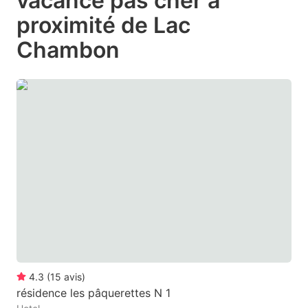
vacance pas cher à
question
question
proximité de Lac
mark
mark
Chambon
key
key
to
to
get
get
the
the
keyboard
keyboard
shortcuts
shortcuts
for
for
changing
changing
dates.
dates.
4.3
(
15
avis
)
résidence les pâquerettes N 1