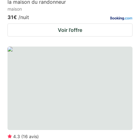
la maison du randonneur
maison
31€
/nuit
Voir l’offre
4.3
(
16
avis
)