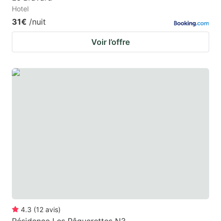
Hotel
31€
/nuit
Voir l’offre
4.3
(
12
avis
)