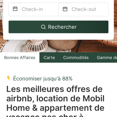
Navigate
Navigate
Rechercher
forward
backward
to
to
interact
interact
with
with
Bonnes Affaires
Carte
Commodités
Gamme de
the
the
calendar
calendar
and
and
Économiser jusqu'à 88%
select
select
Les meilleures offres de
a
a
airbnb, location de Mobil
date.
date.
Home & appartement de
Press
Press
the
the