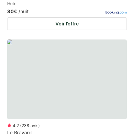
Hotel
30€
/nuit
Voir l’offre
4.2
(
238
avis
)
Le Bravard