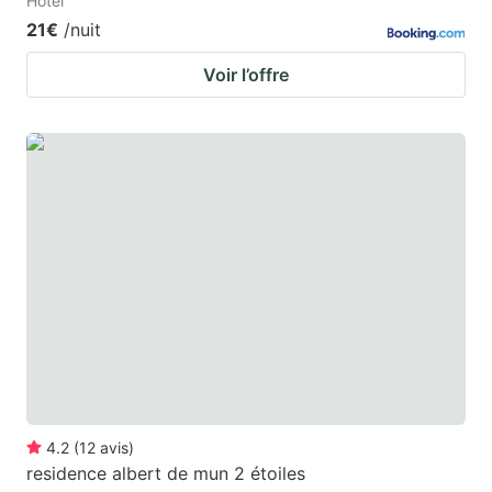
Hotel
21€
/nuit
Voir l’offre
4.2
(
12
avis
)
residence albert de mun 2 étoiles