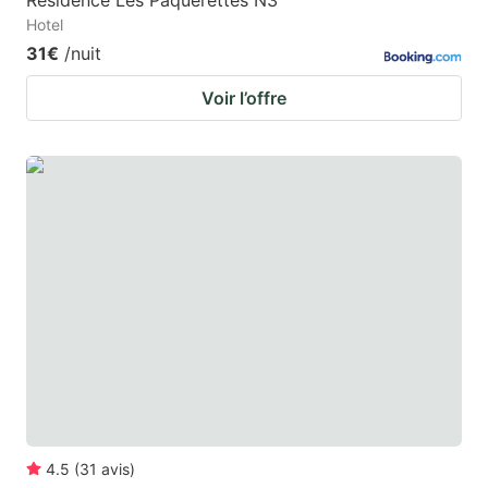
Résidence Les Pâquerettes N3
Hotel
31€
/nuit
Voir l’offre
4.5
(
31
avis
)