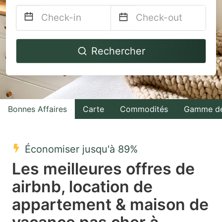
Navigate
Navigate
Rechercher
forward
backward
to
to
interact
interact
with
with
Bonnes Affaires
Carte
Commodités
Gamme de
the
the
calendar
calendar
and
and
Économiser jusqu'à 89%
select
select
Les meilleures offres de
a
a
airbnb, location de
date.
date.
appartement & maison de
Press
Press
the
the