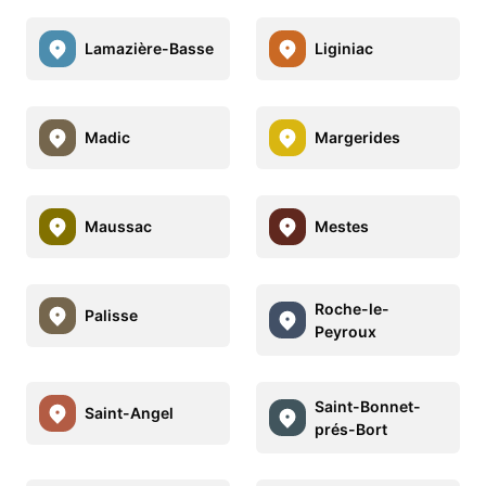
Lamazière-Basse
Liginiac
Madic
Margerides
Maussac
Mestes
Roche-le-
Palisse
Peyroux
Saint-Bonnet-
Saint-Angel
prés-Bort