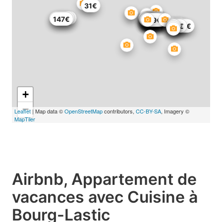
31€
132€
577€
147€
67€
575€
47€
147€
91€
277€
47€
156€
59€
265€
137€
199€
137€
151€
285€
137€
182€
151€
331€
49€
92€
82€
96€
340€
55€
1136€
+
−
Leaflet
| Map data ©
OpenStreetMap
contributors,
CC-BY-SA
, Imagery ©
MapTiler
Airbnb, Appartement de
vacances avec Cuisine à
Bourg-Lastic