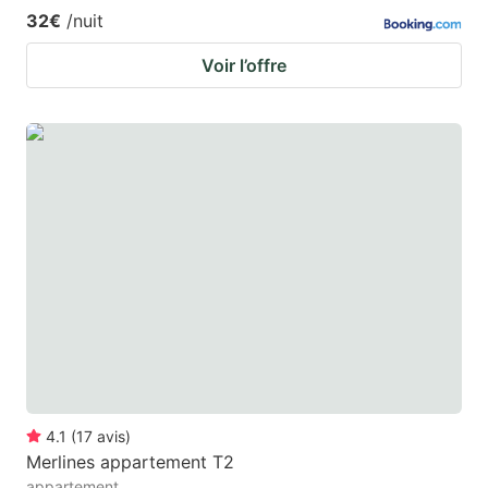
32€
/nuit
Voir l’offre
4.1
(
17
avis
)
Merlines appartement T2
appartement