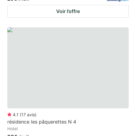
Voir l’offre
4.1
(
17
avis
)
résidence les pâquerettes N 4
Hotel