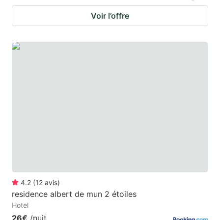
Voir l’offre
4.2
(
12
avis
)
residence albert de mun 2 étoiles
Hotel
26€
/nuit