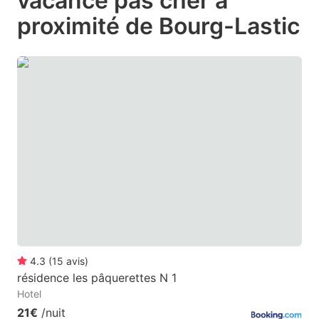
vacance pas cher à
question
question
proximité de Bourg-Lastic
mark
mark
key
key
to
to
get
get
the
the
keyboard
keyboard
shortcuts
shortcuts
for
for
changing
changing
dates.
dates.
4.3
(
15
avis
)
résidence les pâquerettes N 1
Hotel
21€
/nuit