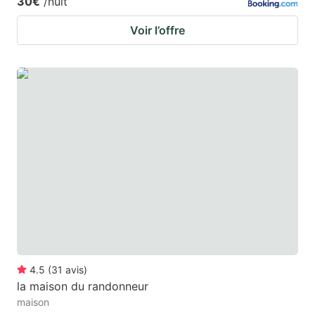
30€
/nuit
Voir l’offre
4.5
(
31
avis
)
la maison du randonneur
maison