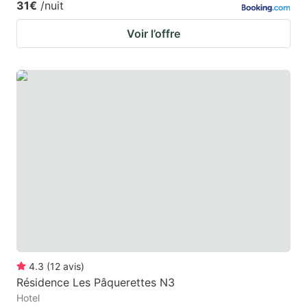
31€
/nuit
Voir l’offre
4.3
(
12
avis
)
Résidence Les Pâquerettes N3
Hotel