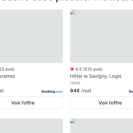
e
estion
ark
ey
t
e
eyboard
23
avis
)
4.5
(
515
avis
)
orettes
Hôtel le Savigny, Logis
ortcuts
Hotel
r
it
94€
/nuit
hanging
Voir l’offre
Voir l’offre
tes.