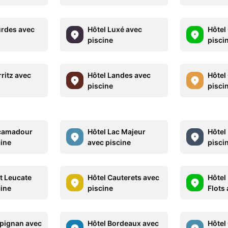
urdes avec
Hôtel Luxé avec
Hôtel
piscine
pisci
rritz avec
Hôtel Landes avec
Hôtel
piscine
pisci
ocamadour
Hôtel Lac Majeur
Hôtel
cine
avec piscine
pisci
t Leucate
Hôtel Cauterets avec
Hôtel
cine
piscine
Flots
rpignan avec
Hôtel Bordeaux avec
Hôtel