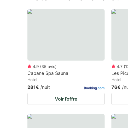
the
th
question
qu
mark
m
key
k
to
to
get
ge
the
th
keyboard
k
4.9
(
35
avis
)
4.7
(
1
Cabane Spa Sauna
Les Pic
shortcuts
sh
Hotel
Hotel
for
fo
281€
/nuit
76€
/nu
changing
c
Voir l’offre
dates.
da