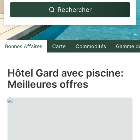
Navigate
Navigate
Rechercher
forward
backward
to
to
interact
interact
with
with
Bonnes Affaires
Carte
Commodités
Gamme de
the
the
calendar
calendar
and
and
Hôtel Gard avec piscine:
select
select
Meilleures offres
a
a
date.
date.
Press
Press
the
the
question
question
mark
mark