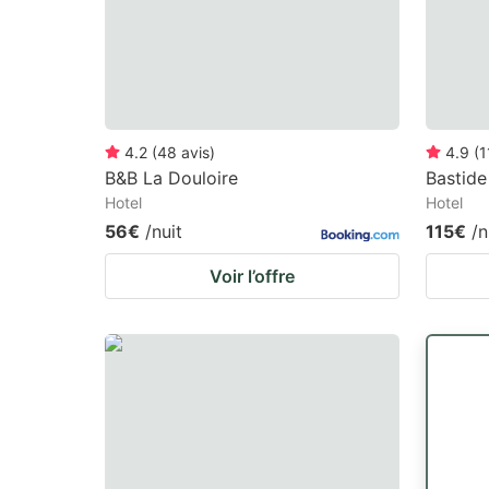
4.2
(
48
avis
)
4.9
(
1
B&B La Douloire
Bastide
Hotel
Hotel
56€
/nuit
115€
/n
Voir l’offre