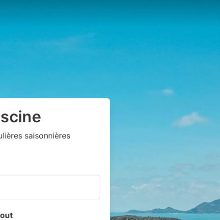
iscine
ières saisonnières
out