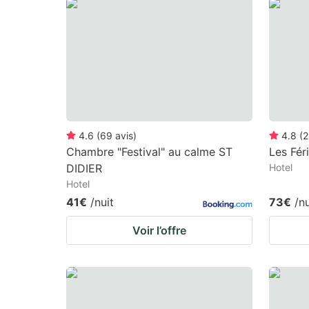
question
qu
mark
m
key
k
to
to
get
ge
the
th
keyboard
k
4.6
(
69
avis
)
4.8
(
2
Chambre "Festival" au calme ST
Les Fér
shortcuts
sh
DIDIER
Hotel
for
fo
Hotel
changing
c
41€
/nuit
73€
/nu
dates.
da
Voir l’offre