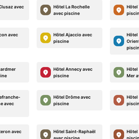
 Clusaz avec
Hôtel La Rochelle
Hôtel
avec piscine
pisci
con avec
Hôtel Ajaccio avec
Hôtel
piscine
Orien
pisci
rardmer
Hôtel Annecy avec
Hôtel
cine
piscine
Mer a
lefranche-
Hôtel Drôme avec
Hôtel
e avec
piscine
pisci
teron avec
Hôtel Saint-Raphaël
Hôtel 
avec piscine
pisci