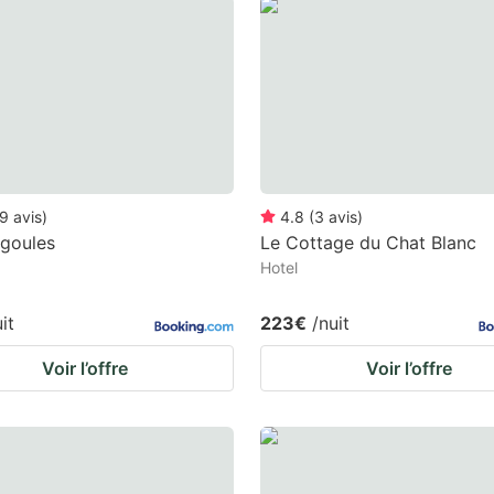
estion
ark
ey
t
e
eyboard
9
avis
)
4.8
(
3
avis
)
igoules
Le Cottage du Chat Blanc
ortcuts
Hotel
r
hanging
it
223€
/nuit
tes.
Voir l’offre
Voir l’offre