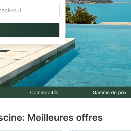
vigate
ackward
teract
th
e
lendar
nd
lect
Commodités
Gamme de prix
te.
cine: Meilleures offres
ess
e