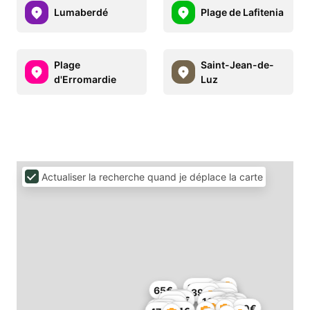
Lumaberdé
Plage de Lafitenia
Plage
Saint-Jean-de-
d'Erromardie
Luz
Actualiser la recherche quand je déplace la carte
180€
65€
1€
397€
68€
65€
70€
75€
82€
166€
86€
70€
509€
2510€
147€
60€
60€
146€
85€