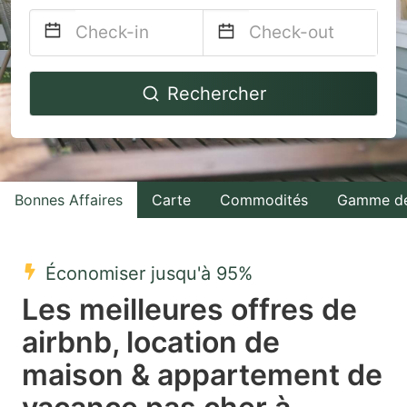
Navigate
Navigate
Rechercher
forward
backward
to
to
interact
interact
with
with
Bonnes Affaires
Carte
Commodités
Gamme de
the
the
calendar
calendar
and
and
Économiser jusqu'à 95%
select
select
Les meilleures offres de
a
a
airbnb, location de
date.
date.
maison & appartement de
Press
Press
the
the