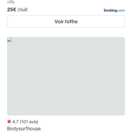
villa
25€
/nuit
Voir l’offre
4.7
(
101
avis
)
Bodysurfhouse