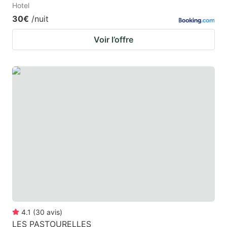
Hotel
30€
/nuit
Voir l’offre
4.1
(
30
avis
)
LES PASTOURELLES