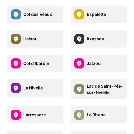
Col des Veaux
Espelette
Halsou
Itxassou
Col d'Ibardin
Jatxou
Lac de Saint-Pée-
La Nivelle
sur-Nivelle
Larressore
La Rhune