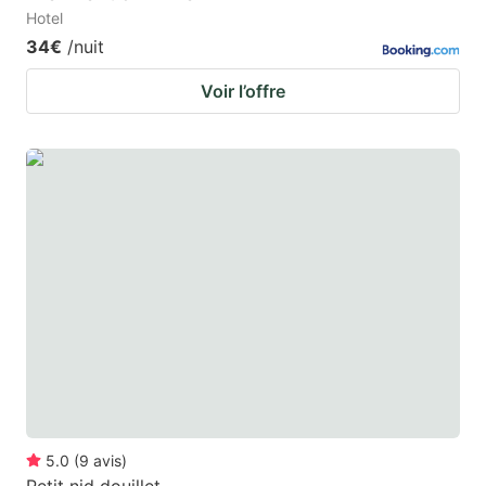
Hotel
34€
/nuit
Voir l’offre
5.0
(
9
avis
)
Petit nid douillet