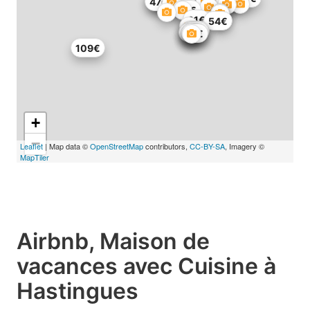
91€
54€
47€
69€
91€
54€
84€
72€
66€
71€
109€
+
−
Leaflet
| Map data ©
OpenStreetMap
contributors,
CC-BY-SA
, Imagery ©
MapTiler
Airbnb, Maison de
vacances avec Cuisine à
Hastingues