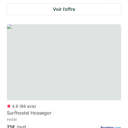
Voir l’offre
4.6
(
66
avis
)
Surfhostel Hossegor
Hotel
21€
/nuit