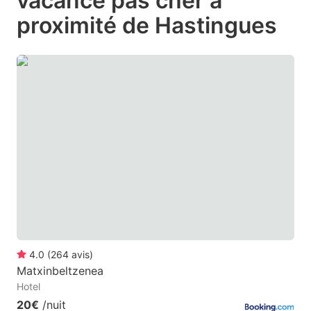
vacance pas cher à
question
question
proximité de Hastingues
mark
mark
key
key
to
to
get
get
the
the
keyboard
keyboard
shortcuts
shortcuts
for
for
changing
changing
dates.
dates.
4.0
(
264
avis
)
Matxinbeltzenea
Hotel
20€
/nuit