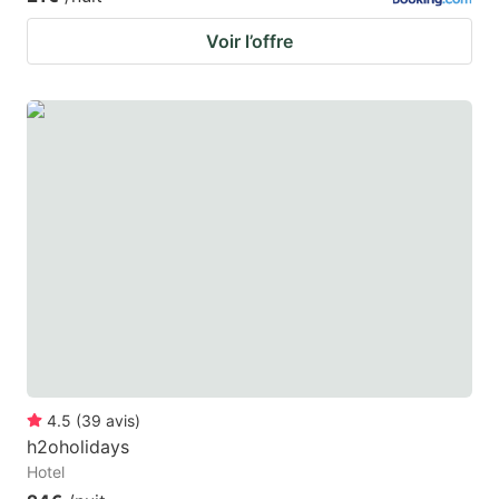
Voir l’offre
4.5
(
39
avis
)
h2oholidays
Hotel