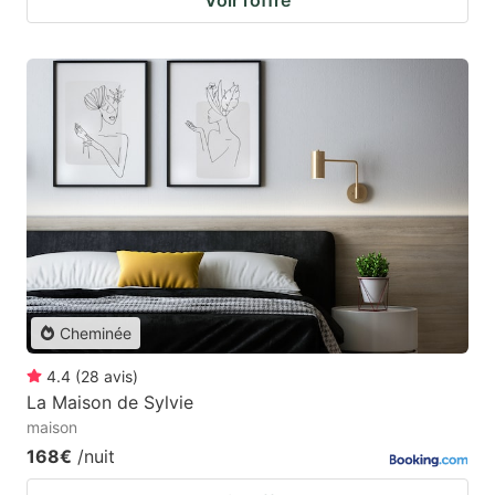
Voir l’offre
Cheminée
4.4
(
28
avis
)
La Maison de Sylvie
maison
168€
/nuit