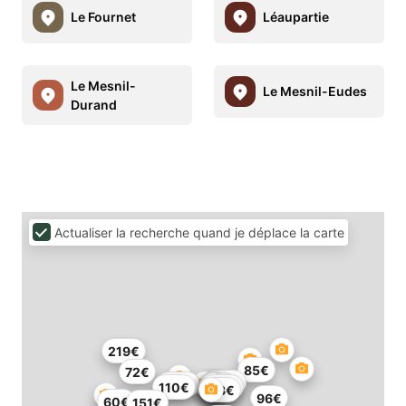
Le Fournet
Léaupartie
Le Mesnil-
Le Mesnil-Eudes
Durand
Actualiser la recherche quand je déplace la carte
219€
85€
72€
105€
132€
68€
110€
114€
83€
96€
60€
151€