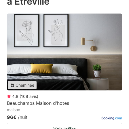
à Étréville
Cheminée
4.8
(
109
avis
)
Beauchamps Maison d'hotes
maison
96€
/nuit