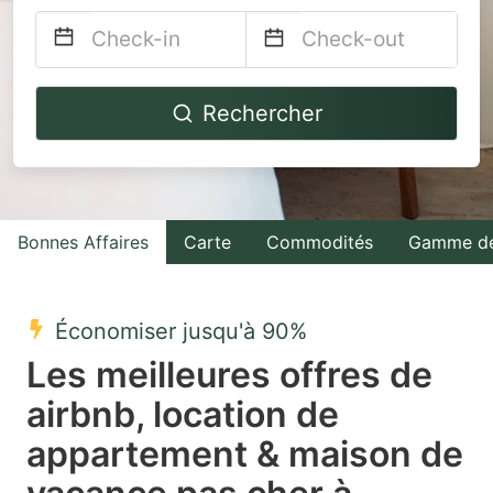
Navigate
Navigate
Rechercher
forward
backward
to
to
interact
interact
with
with
Bonnes Affaires
Carte
Commodités
Gamme de
the
the
calendar
calendar
and
and
Économiser jusqu'à 90%
select
select
Les meilleures offres de
a
a
airbnb, location de
date.
date.
appartement & maison de
Press
Press
the
the