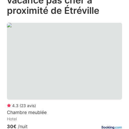
vacance pas cher à
question
question
proximité de Étréville
mark
mark
key
key
to
to
get
get
the
the
keyboard
keyboard
shortcuts
shortcuts
for
for
changing
changing
dates.
dates.
4.3
(
23
avis
)
Chambre meublée
Hotel
30€
/nuit