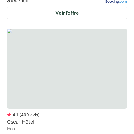
39€
/nuit
Voir l’offre
4.1
(
490
avis
)
Oscar Hôtel
Hotel