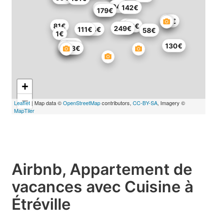
94€
142€
83€
117€
179€
70€
105€
81€
68€
249€
111€
183€
58€
1€
110€
130€
113€
108€
+
−
Leaflet
| Map data ©
OpenStreetMap
contributors,
CC-BY-SA
, Imagery ©
MapTiler
Airbnb, Appartement de
vacances avec Cuisine à
Étréville