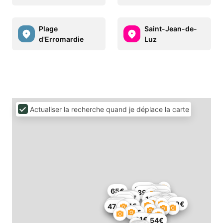
Plage
Saint-Jean-de-
d'Erromardie
Luz
Actualiser la recherche quand je déplace la carte
180€
65€
1€
397€
68€
65€
70€
75€
82€
166€
86€
70€
137€
509€
60€
60€
146€
85€
91€
54€
47€
69€
91€
54€