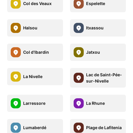
Col des Veaux
Espelette
Halsou
Itxassou
Col d'Ibardin
Jatxou
Lac de Saint-Pée-
La Nivelle
sur-Nivelle
Larressore
La Rhune
Lumaberdé
Plage de Lafitenia