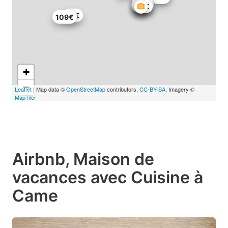
84€
72€
66€
71€
94€
109€
+
−
Leaflet
| Map data ©
OpenStreetMap
contributors,
CC-BY-SA
, Imagery ©
MapTiler
Airbnb, Maison de
vacances avec Cuisine à
Came