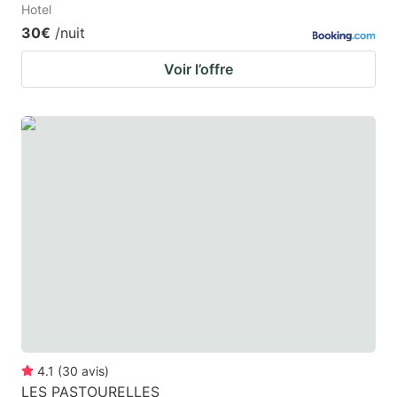
Hotel
30€
/nuit
Voir l’offre
4.1
(
30
avis
)
LES PASTOURELLES