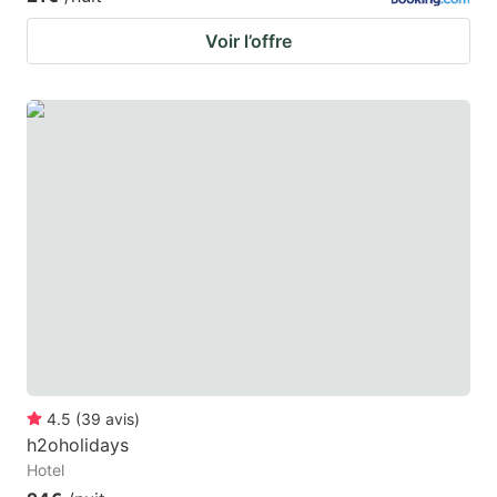
Voir l’offre
4.5
(
39
avis
)
h2oholidays
Hotel