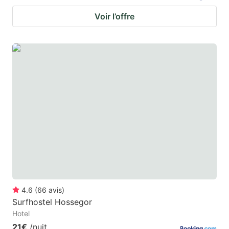
Voir l’offre
4.6
(
66
avis
)
Surfhostel Hossegor
Hotel
21€
/nuit