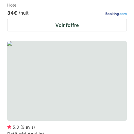
Hotel
34€
/nuit
Voir l’offre
5.0
(
9
avis
)
Petit nid douillet