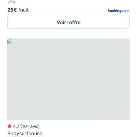
villa
25€
/nuit
Voir l’offre
4.7
(
101
avis
)
Bodysurfhouse