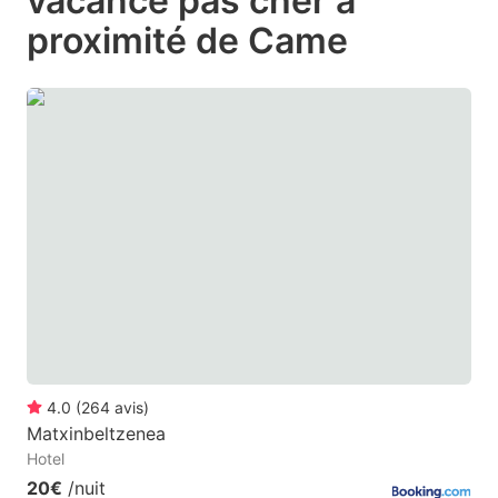
vacance pas cher à
question
question
proximité de Came
mark
mark
key
key
to
to
get
get
the
the
keyboard
keyboard
shortcuts
shortcuts
for
for
changing
changing
dates.
dates.
4.0
(
264
avis
)
Matxinbeltzenea
Hotel
20€
/nuit