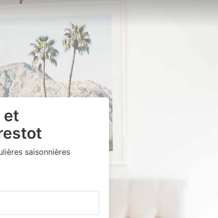
 et
restot
ières saisonnières