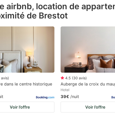
de airbnb, location de appart
e
ximité de Brestot
estion
ark
ey
t
e
eyboard
ortcuts
r
avis
)
4.5
(
30
avis
)
hanging
 dans le centre historique
Auberge de la croix du ma
Hotel
tes.
it
39€
/nuit
Voir l’offre
Voir l’offre