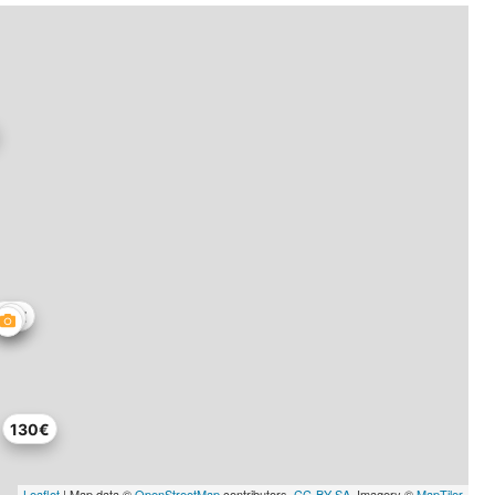
70€
130€
Leaflet
| Map data ©
OpenStreetMap
contributors,
CC-BY-SA
, Imagery ©
MapTiler