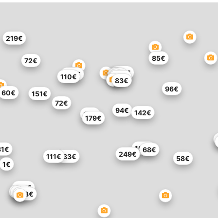
219€
85€
72€
105€
132€
68€
110€
114€
83€
96€
60€
151€
72€
94€
142€
83€
179€
105€
81€
68€
249€
111€
183€
58€
1€
110€
113€
108€