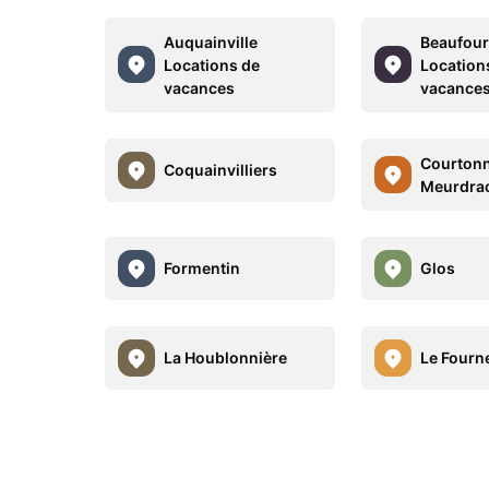
Auquainville
Beaufour
Locations de
Location
vacances
vacance
Courtonn
Coquainvilliers
Meurdra
Formentin
Glos
La Houblonnière
Le Fourn