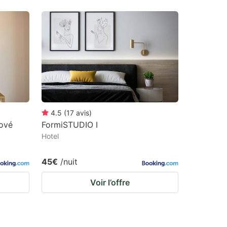
4.5
(
17
avis
)
ové
FormiSTUDIO I
Hotel
45€
/nuit
Voir l’offre