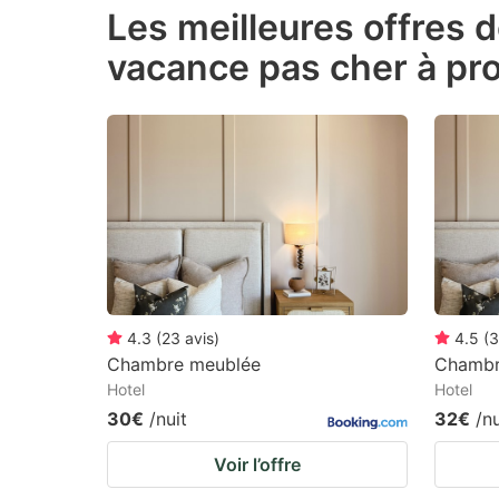
Les meilleures offres 
the
th
vacance pas cher à pro
question
qu
mark
m
key
k
to
to
get
ge
the
th
keyboard
k
shortcuts
sh
for
fo
4.3
(
23
avis
)
4.5
(
3
changing
c
Chambre meublée
Chambre
Hotel
Hotel
dates.
da
30€
/nuit
32€
/nu
Voir l’offre