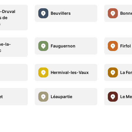
-Druval
Beuvillers
Bonn
s de
s
e-la-
Fauguernon
Firfol
c
Hermival-les-Vaux
La For
et
Léaupartie
Le Me