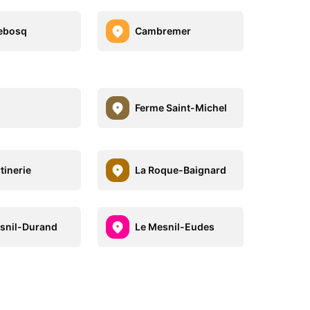
ebosq
Cambremer
Ferme Saint-Michel
tinerie
La Roque-Baignard
snil-Durand
Le Mesnil-Eudes