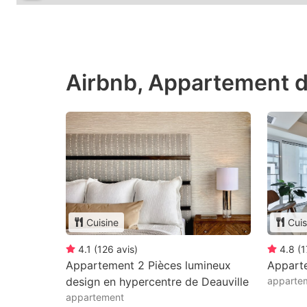
Airbnb, Appartement d
Cuisine
Cuis
4.1
(
126
avis
)
4.8
(
1
Appartement 2 Pièces lumineux
Appart
design en hypercentre de Deauville
apparte
appartement