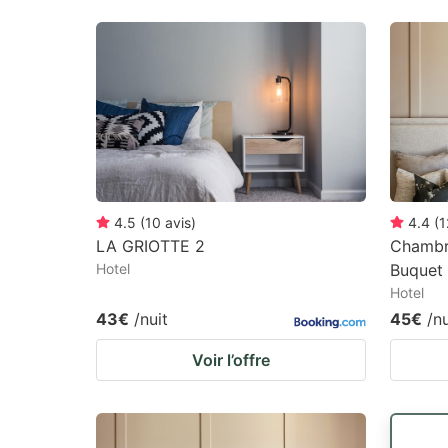
4.5
(
10
avis
)
4.4
(
1
LA GRIOTTE 2
Chambr
Hotel
Buquet
Hotel
43€
/nuit
45€
/nu
Voir l’offre