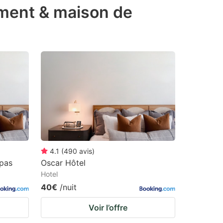
ement & maison de
4.1
(
490
avis
)
upas
Oscar Hôtel
Hotel
40€
/nuit
Voir l’offre