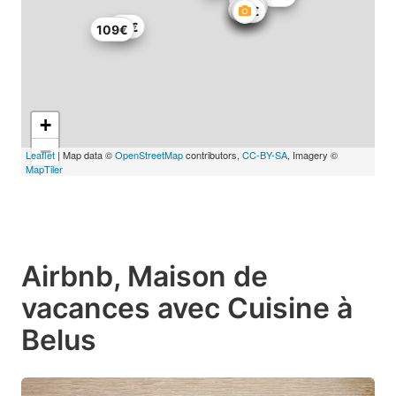
84€
72€
66€
71€
94€
109€
+
−
Leaflet
| Map data ©
OpenStreetMap
contributors,
CC-BY-SA
, Imagery ©
MapTiler
Airbnb, Maison de
vacances avec Cuisine à
Belus