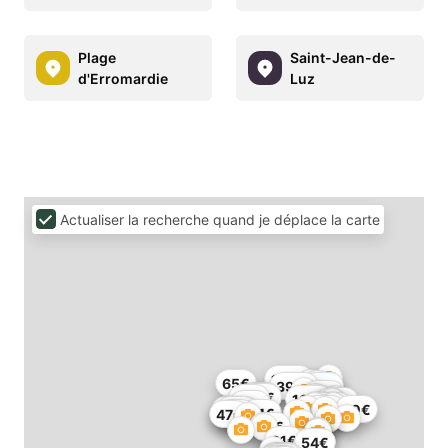
Plage
Saint-Jean-de-
d'Erromardie
Luz
Actualiser la recherche quand je déplace la carte
180€
65€
1€
397€
68€
65€
70€
75€
82€
166€
86€
70€
137€
509€
60€
60€
146€
85€
91€
54€
47€
69€
91€
54€