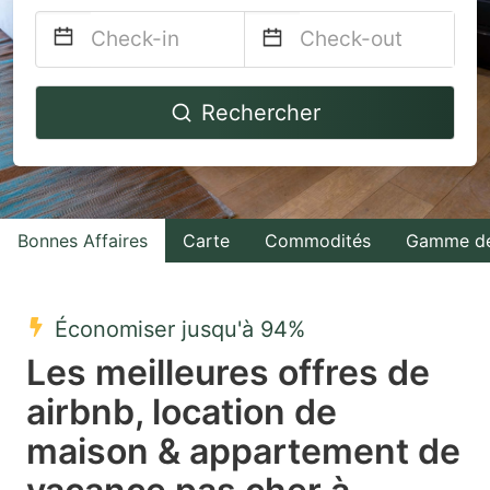
Navigate
Navigate
Rechercher
forward
backward
to
to
interact
interact
with
with
Bonnes Affaires
Carte
Commodités
Gamme de
the
the
calendar
calendar
and
and
Économiser jusqu'à 94%
select
select
Les meilleures offres de
a
a
airbnb, location de
date.
date.
maison & appartement de
Press
Press
the
the