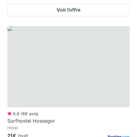
Voir l’offre
4.6
(
66
avis
)
Surfhostel Hossegor
Hotel
21€
/nuit