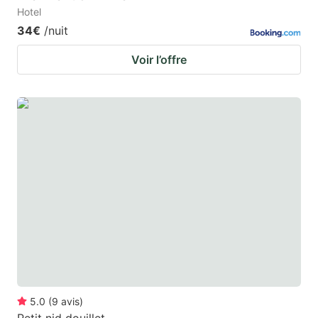
Hotel
34€
/nuit
Voir l’offre
5.0
(
9
avis
)
Petit nid douillet