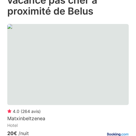
vacance pas cher à
question
question
proximité de Belus
mark
mark
key
key
to
to
get
get
the
the
keyboard
keyboard
shortcuts
shortcuts
for
for
changing
changing
dates.
dates.
4.0
(
264
avis
)
Matxinbeltzenea
Hotel
20€
/nuit