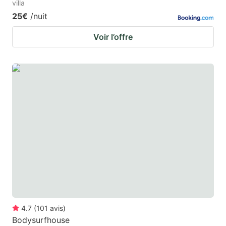
villa
25€
/nuit
Voir l’offre
4.7
(
101
avis
)
Bodysurfhouse