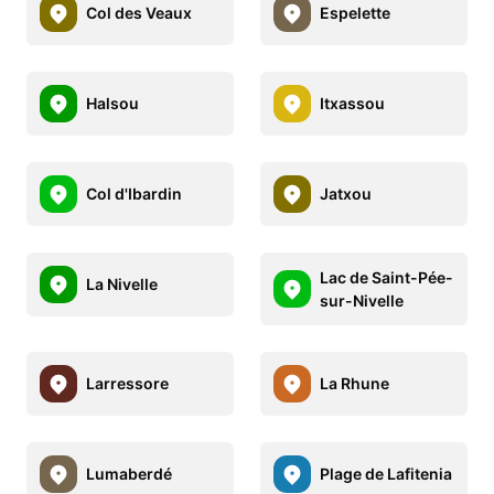
Col des Veaux
Espelette
Halsou
Itxassou
Col d'Ibardin
Jatxou
Lac de Saint-Pée-
La Nivelle
sur-Nivelle
Larressore
La Rhune
Lumaberdé
Plage de Lafitenia