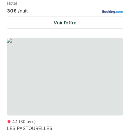
Hotel
30€
/nuit
Voir l’offre
4.1
(
30
avis
)
LES PASTOURELLES