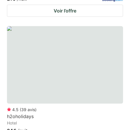
Voir l’offre
4.5
(
39
avis
)
h2oholidays
Hotel