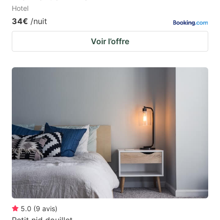
Hotel
34€
/nuit
Voir l’offre
5.0
(
9
avis
)
Petit nid douillet