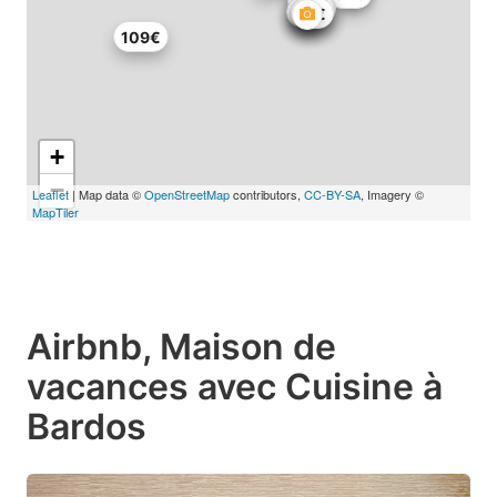
84€
72€
66€
71€
109€
+
−
Leaflet
| Map data ©
OpenStreetMap
contributors,
CC-BY-SA
, Imagery ©
MapTiler
Airbnb, Maison de
vacances avec Cuisine à
Bardos