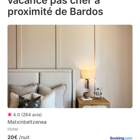
vacance pas cher à
question
question
proximité de Bardos
mark
mark
key
key
to
to
get
get
the
the
keyboard
keyboard
shortcuts
shortcuts
for
for
changing
changing
dates.
dates.
4.0
(
264
avis
)
Matxinbeltzenea
Hotel
20€
/nuit