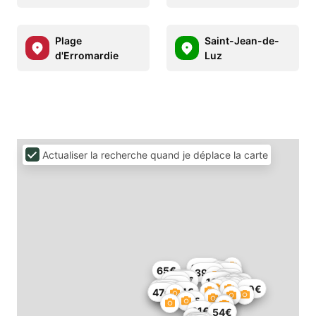
Plage
Saint-Jean-de-
d'Erromardie
Luz
Actualiser la recherche quand je déplace la carte
180€
65€
1€
397€
68€
65€
70€
75€
82€
166€
86€
70€
2510€
147€
509€
60€
60€
146€
85€
91€
54€
47€
69€
91€
54€