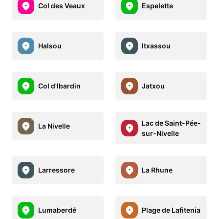
Col des Veaux
Espelette
Halsou
Itxassou
Col d'Ibardin
Jatxou
Lac de Saint-Pée-
La Nivelle
sur-Nivelle
Larressore
La Rhune
Lumaberdé
Plage de Lafitenia