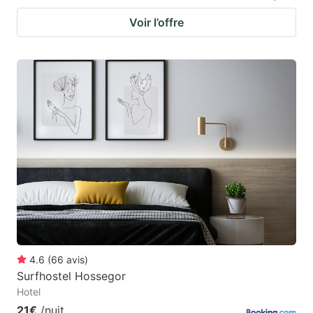
Voir l’offre
4.6
(
66
avis
)
Surfhostel Hossegor
Hotel
21€
/nuit