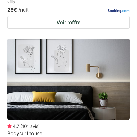
villa
25€
/nuit
Voir l’offre
4.7
(
101
avis
)
Bodysurfhouse