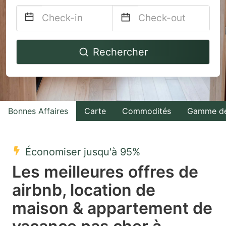
Navigate
Navigate
Rechercher
forward
backward
to
to
interact
interact
with
with
Bonnes Affaires
Carte
Commodités
Gamme de
the
the
calendar
calendar
and
and
Économiser jusqu'à 95%
select
select
Les meilleures offres de
a
a
airbnb, location de
date.
date.
maison & appartement de
Press
Press
the
the