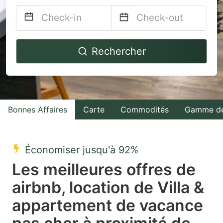
Navigate
Navigate
Rechercher
forward
backward
to
to
interact
interact
with
with
Bonnes Affaires
Carte
Commodités
Gamme de
the
the
calendar
calendar
and
and
Économiser jusqu'à 92%
select
select
Les meilleures offres de
a
a
airbnb, location de Villa &
date.
date.
appartement de vacance
Press
Press
the
the