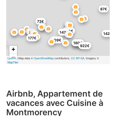
87€
73€
170€
147€
142€
177€
309€
160€
160€
160€
922€
+
−
Leaflet
| Map data ©
OpenStreetMap
contributors,
CC-BY-SA
, Imagery ©
MapTiler
Airbnb, Appartement de
vacances avec Cuisine à
Montmorency