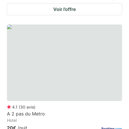
Voir l’offre
4.1
(
30
avis
)
A 2 pas du Metro
Hotel
20€
/nuit