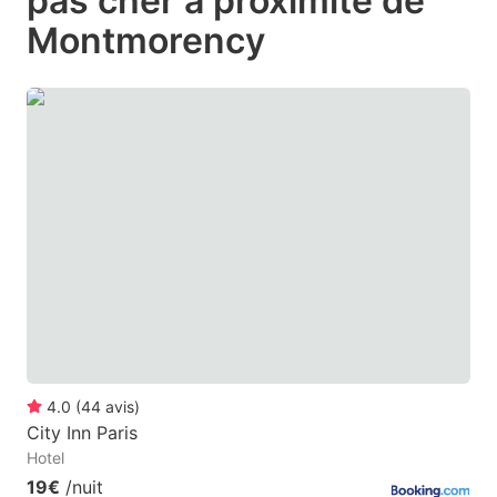
pas cher à proximité de
question
question
Montmorency
mark
mark
key
key
to
to
get
get
the
the
keyboard
keyboard
shortcuts
shortcuts
for
for
changing
changing
dates.
dates.
4.0
(
44
avis
)
City Inn Paris
Hotel
19€
/nuit