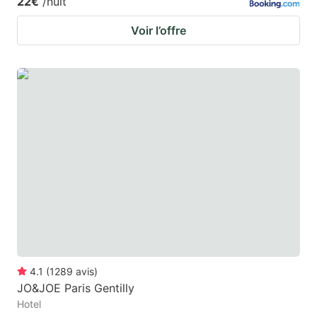
22€
/nuit
Voir l’offre
4.1
(
1289
avis
)
JO&JOE Paris Gentilly
Hotel