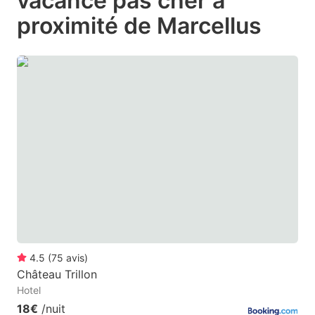
vacance pas cher à
question
question
proximité de Marcellus
mark
mark
key
key
to
to
get
get
the
the
keyboard
keyboard
shortcuts
shortcuts
for
for
changing
changing
dates.
dates.
4.5
(
75
avis
)
Château Trillon
Hotel
18€
/nuit