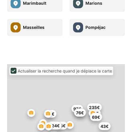
Marimbault
Marions
Masseilles
Pompéjac
Actualiser la recherche quand je déplace la carte
235€
97€
87€
76€
69€
85€
69€
124€
96€
43€