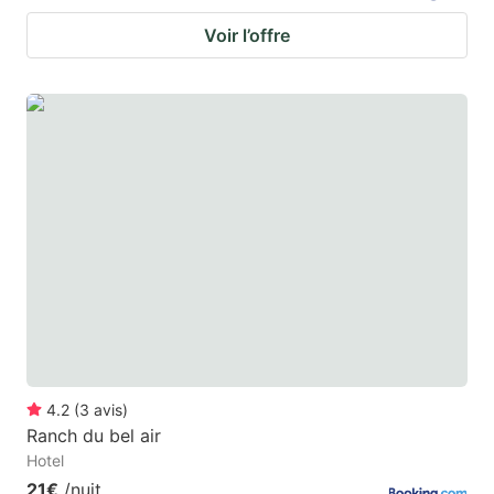
Voir l’offre
4.2
(
3
avis
)
Ranch du bel air
Hotel
21€
/nuit