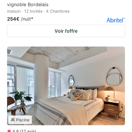
vignoble Bordelais
maison · 12 Invités · 4 Chambres
254€
/nuit
*
Voir l’offre
Piscine
4.8
(
17
avis
)