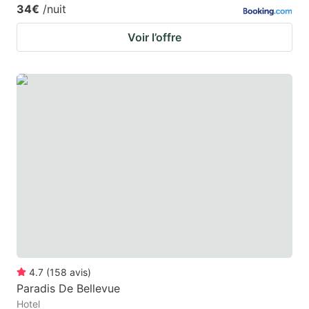
34€
/nuit
Voir l’offre
4.7
(
158
avis
)
Paradis De Bellevue
Hotel