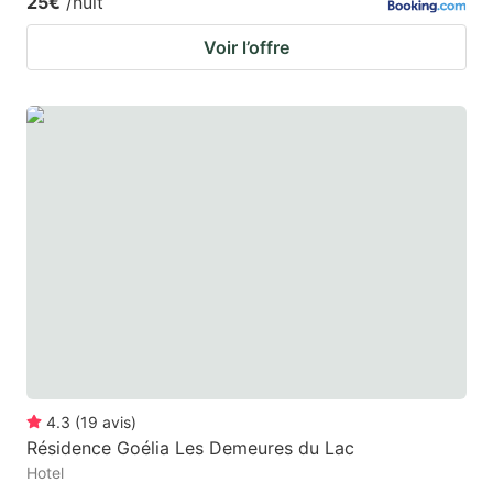
25€
/nuit
Voir l’offre
4.3
(
19
avis
)
Résidence Goélia Les Demeures du Lac
Hotel