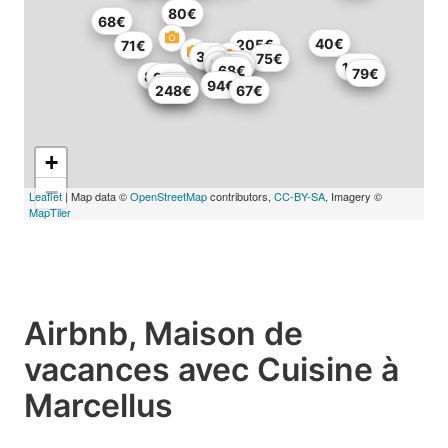
80€
68€
40€
205€
71€
37€
75€
37€
60€
176€
53€
68€
79€
82€
92€
94€
93€
251€
248€
67€
+
−
Leaflet
| Map data ©
OpenStreetMap
contributors,
CC-BY-SA
, Imagery ©
MapTiler
Airbnb, Maison de
vacances avec Cuisine à
Marcellus