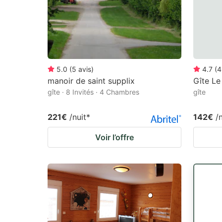
5.0
(
5
avis
)
4.7
(
4
manoir de saint supplix
Gîte Le
gîte · 8 Invités · 4 Chambres
gîte
221€
/nuit
*
142€
/
Voir l’offre