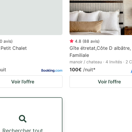
0
avis
)
4.8
(
88
avis
)
 Petit Chalet
Gîte étretat,Côte D albâtre,
Familiale
manoir / chateau · 4 Invités · 2
nuit
100€
/nuit
*
Voir l’offre
Voir l’offre
Rechercher tout