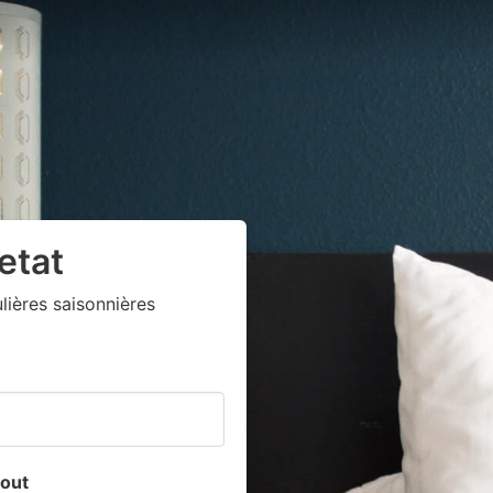
etat
ières saisonnières
out