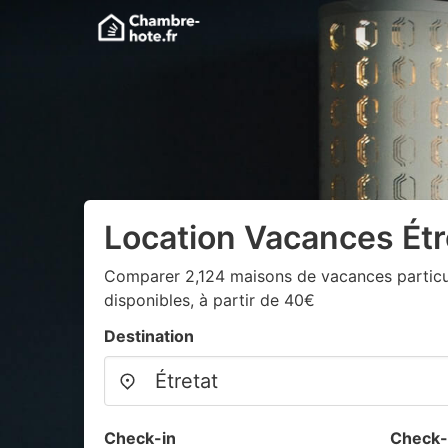
Location Vacances Étr
Comparer 2,124 maisons de vacances particul
disponibles, à partir de 40€
Destination
Check-in
Check-