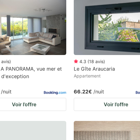
estion
ark
ey
t
e
eyboard
avis
)
4.3
(
18
avis
)
LA PANORAMA, vue mer et
Le Gîte Araucaria
ortcuts
s d'exception
Appartement
r
hanging
/nuit
66.22€
/nuit
tes.
Voir l’offre
Voir l’offre