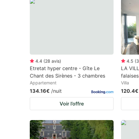
question
qu
mark
m
key
k
to
to
get
ge
the
th
keyboard
k
4.4
(
28
avis
)
4.5
(
3
Etretat hyper centre - Gîte Le
LA VIL
shortcuts
sh
Chant des Sirènes - 3 chambres
falaise
for
fo
Appartement
Villa
changing
c
134.16€
/nuit
120.4€
dates.
da
Voir l’offre