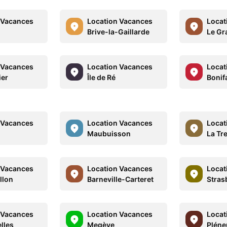
 Vacances
Location Vacances
Locat
e
Brive-la-Gaillarde
Le Gr
 Vacances
Location Vacances
Locat
ier
Île de Ré
Bonif
 Vacances
Location Vacances
Locat
Maubuisson
La Tr
 Vacances
Location Vacances
Locat
llon
Barneville-Carteret
Stras
 Vacances
Location Vacances
Locat
lles
Megève
Pléne