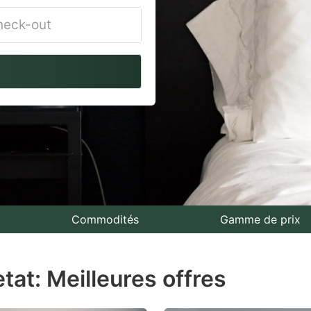
vigate
ackward
teract
th
e
lendar
nd
lect
Commodités
Gamme de prix
te.
tat: Meilleures offres
ess
e