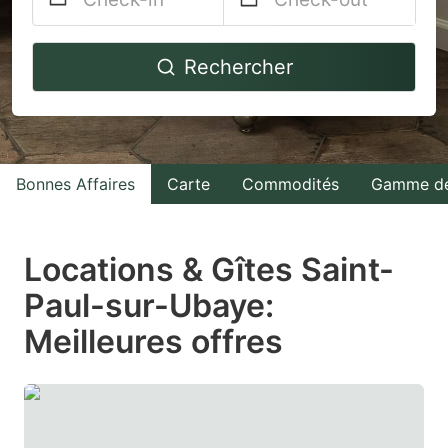
Navigate
Navigate
Rechercher
forward
backward
to
to
interact
interact
with
with
Bonnes Affaires
Carte
Commodités
Gamme de
the
the
calendar
calendar
and
and
Locations & Gîtes Saint-
select
select
Paul-sur-Ubaye:
a
a
Meilleures offres
date.
date.
Press
Press
the
the
question
question