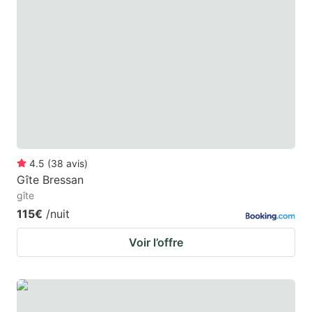
4.5
(
38
avis
)
Gîte Bressan
gîte
115€
/nuit
Voir l’offre