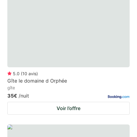
5.0
(
10
avis
)
Gîte le domaine d Orphée
gîte
35€
/nuit
Voir l’offre