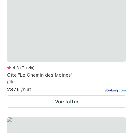
4.8
(
7
avis
)
Gîte "Le Chemin des Moines"
gîte
237€
/nuit
Voir l’offre