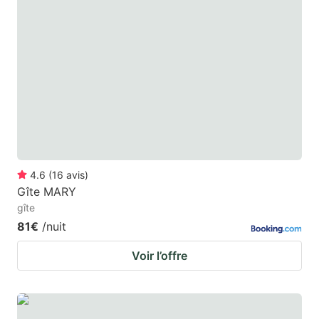
4.6
(
16
avis
)
Gîte MARY
gîte
81€
/nuit
Voir l’offre