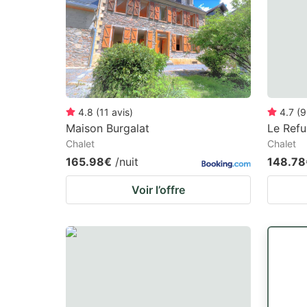
4.8
(
11
avis
)
4.7
(
9
Maison Burgalat
Le Refu
Chalet
Chalet
165.98€
/nuit
148.78
Voir l’offre