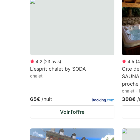
question
qu
mark
m
key
k
to
to
get
ge
the
th
keyboard
k
4.2
(
23
avis
)
4.5
(
4
L'esprit chalet by SODA
Gîte de
shortcuts
sh
chalet
SAUNA 
for
fo
proche
changing
c
chalet ·
dates.
da
65€
/nuit
308€
/
Voir l’offre