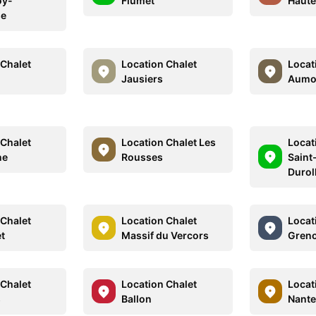
oy-
Flumet
Haute
se
 Chalet
Location Chalet
Locat
Jausiers
Aumo
 Chalet
Location Chalet Les
Locat
ne
Rousses
Saint
Durol
 Chalet
Location Chalet
Locat
t
Massif du Vercors
Greno
 Chalet
Location Chalet
Locat
s
Ballon
Nante