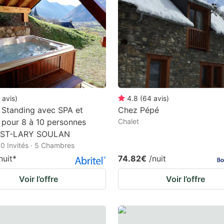
estion
ark
ey
t
e
eyboard
avis
)
4.8
(
64
avis
)
 Standing avec SPA et
Chez Pépé
ortcuts
pour 8 à 10 personnes
Chalet
r
 ST-LARY SOULAN
hanging
 10 Invités · 5 Chambres
tes.
nuit
*
74.82€
/nuit
Voir l’offre
Voir l’offre