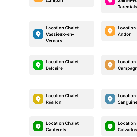
Campan
Sainte-F
Tarentai
Location Chalet
Location
Vassieux-en-
Andon
Vercors
Location Chalet
Location
Belcaire
Campag
Location Chalet
Location
Réallon
Sanguine
Location Chalet
Location
Cauterets
Calvado