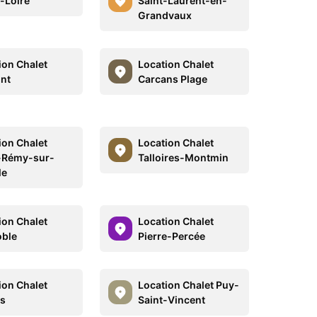
-Loire
Saint-Laurent-en-
Grandvaux
ion Chalet
Location Chalet
nt
Carcans Plage
ion Chalet
Location Chalet
-Rémy-sur-
Talloires-Montmin
le
ion Chalet
Location Chalet
ble
Pierre-Percée
ion Chalet
Location Chalet Puy-
s
Saint-Vincent