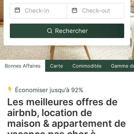
Navigate
Navigate
Rechercher
forward
backward
to
to
interact
interact
with
with
Bonnes Affaires
Carte
Commodités
Gamme de
the
the
calendar
calendar
and
and
Économiser jusqu'à 92%
select
select
Les meilleures offres de
a
a
airbnb, location de
date.
date.
maison & appartement de
Press
Press
the
the