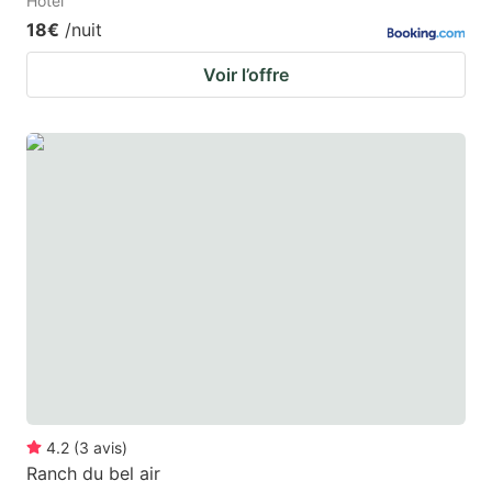
Hotel
18€
/nuit
Voir l’offre
4.2
(
3
avis
)
Ranch du bel air