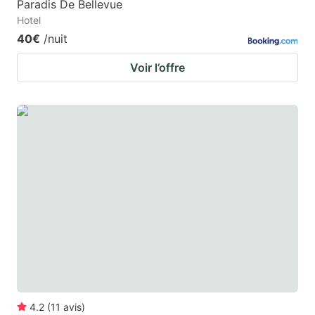
Paradis De Bellevue
Hotel
40€
/nuit
Voir l’offre
4.2
(
11
avis
)