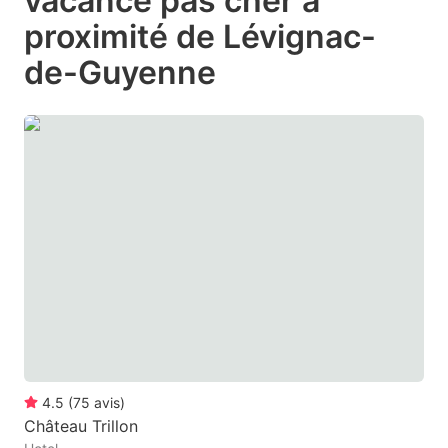
vacance pas cher à
question
question
proximité de Lévignac-
mark
mark
de-Guyenne
key
key
to
to
get
get
the
the
keyboard
keyboard
shortcuts
shortcuts
for
for
changing
changing
dates.
dates.
4.5
(
75
avis
)
Château Trillon