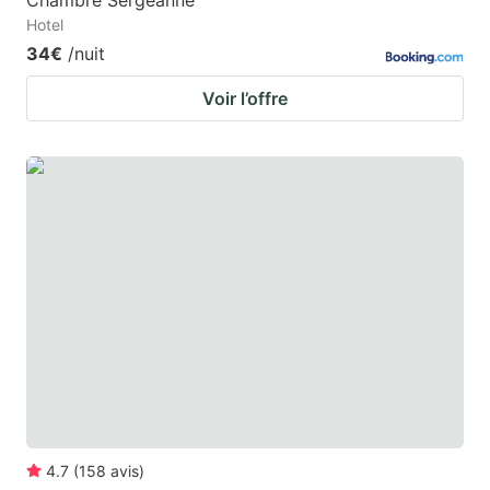
Chambre Sergeanne
Hotel
34€
/nuit
Voir l’offre
4.7
(
158
avis
)