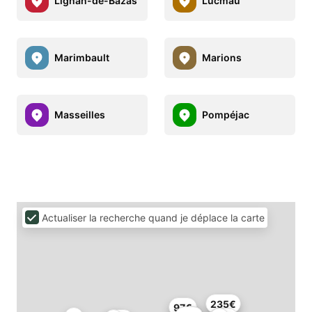
Lignan-de-Bazas
Lucmau
Marimbault
Marions
Masseilles
Pompéjac
Actualiser la recherche quand je déplace la carte
235€
97€