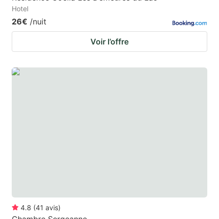
Hotel
26€
/nuit
Voir l’offre
4.8
(
41
avis
)