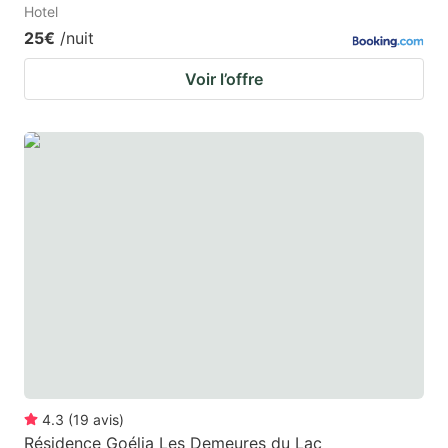
Hotel
25€
/nuit
Voir l’offre
4.3
(
19
avis
)
Résidence Goélia Les Demeures du Lac