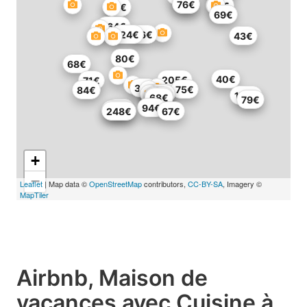
87€
76€
69€
85€
69€
464€
124€
96€
43€
80€
68€
40€
205€
71€
37€
75€
84€
37€
60€
176€
53€
68€
79€
94€
93€
251€
248€
67€
+
−
Leaflet
| Map data ©
OpenStreetMap
contributors,
CC-BY-SA
, Imagery ©
MapTiler
Airbnb, Maison de
vacances avec Cuisine à