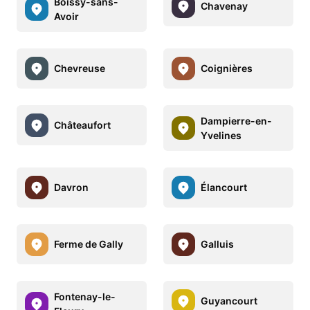
Boissy-sans-
Chavenay
Avoir
Chevreuse
Coignières
Dampierre-en-
Châteaufort
Yvelines
Davron
Élancourt
Ferme de Gally
Galluis
Fontenay-le-
Guyancourt