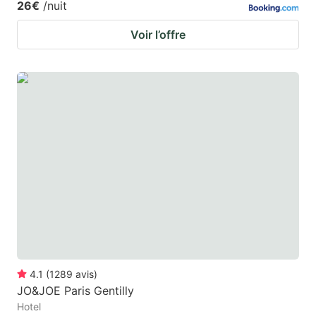
26€
/nuit
Voir l’offre
4.1
(
1289
avis
)
JO&JOE Paris Gentilly
Hotel