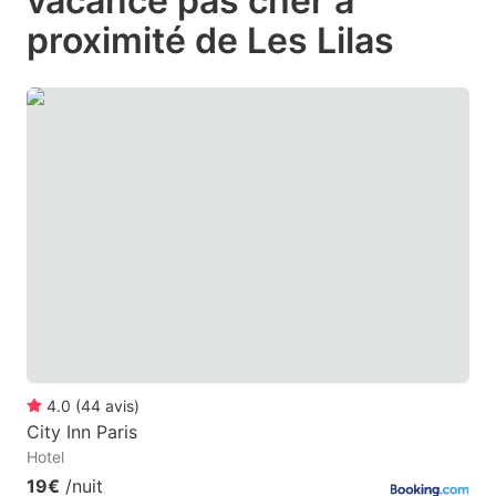
vacance pas cher à
question
question
proximité de Les Lilas
mark
mark
key
key
to
to
get
get
the
the
keyboard
keyboard
shortcuts
shortcuts
for
for
changing
changing
dates.
dates.
4.0
(
44
avis
)
City Inn Paris
Hotel
19€
/nuit