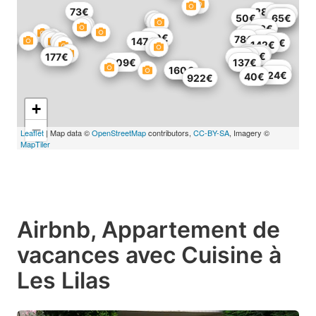
73€
28€
172€
75€
50€
65€
82€
50€
65€
170€
78€
69€
147€
72€
142€
120€
133€
177€
80€
66€
309€
137€
49€
160€
160€
124€
40€
922€
+
−
Leaflet
| Map data ©
OpenStreetMap
contributors,
CC-BY-SA
, Imagery ©
MapTiler
Airbnb, Appartement de
vacances avec Cuisine à
Les Lilas