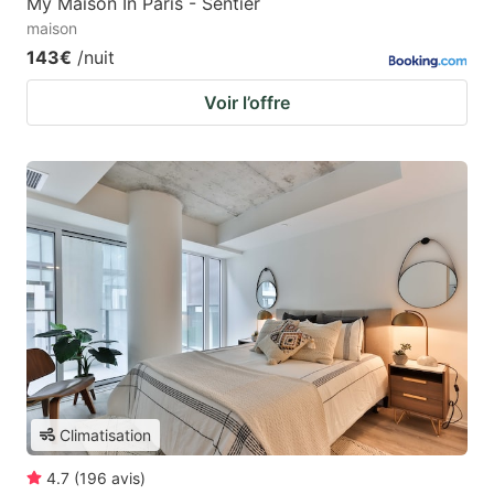
My Maison In Paris - Sentier
maison
143€
/nuit
Voir l’offre
Climatisation
4.7
(
196
avis
)