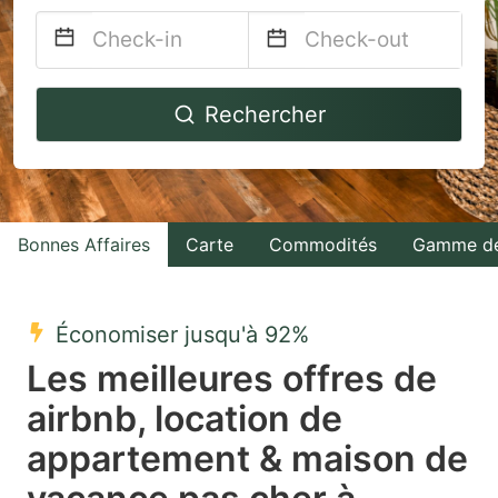
Navigate
Navigate
Rechercher
forward
backward
to
to
interact
interact
with
with
Bonnes Affaires
Carte
Commodités
Gamme de
the
the
calendar
calendar
and
and
Économiser jusqu'à 92%
select
select
Les meilleures offres de
a
a
airbnb, location de
date.
date.
appartement & maison de
Press
Press
the
the