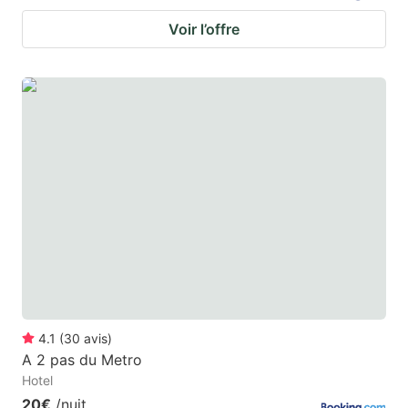
Voir l’offre
4.1
(
30
avis
)
A 2 pas du Metro
Hotel
20€
/nuit