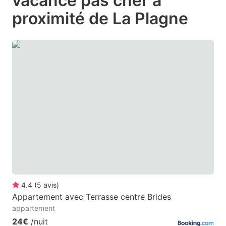
vacance pas cher à
question
question
proximité de La Plagne
mark
mark
key
key
to
to
get
get
the
the
keyboard
keyboard
shortcuts
shortcuts
for
for
changing
changing
dates.
dates.
4.4
(
5
avis
)
Appartement avec Terrasse centre Brides
appartement
24€
/nuit