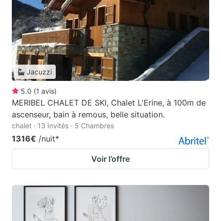
Jacuzzi
5.0
(
1
avis
)
MERIBEL CHALET DE SKI, Chalet L'Erine, à 100m de
ascenseur, bain à remous, belle situation.
chalet · 13 Invités · 5 Chambres
1316€
/nuit
*
Voir l’offre