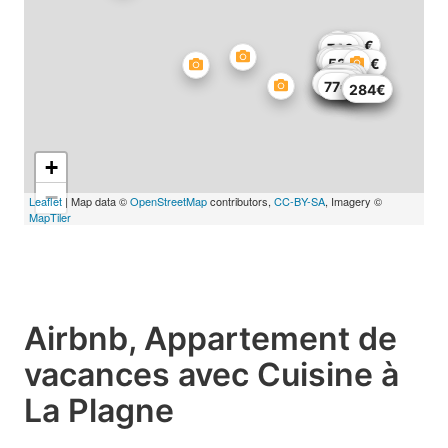
82€
112€
74€
80€
575€
81€
53€
121€
127€
84€
61€
59€
194€
241€
240€
77€
581€
219€
284€
+
−
Leaflet
| Map data ©
OpenStreetMap
contributors,
CC-BY-SA
, Imagery ©
MapTiler
Airbnb, Appartement de
vacances avec Cuisine à
La Plagne