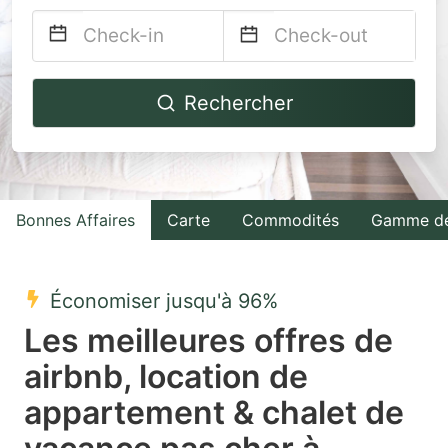
Navigate
Navigate
Rechercher
forward
backward
to
to
interact
interact
with
with
Bonnes Affaires
Carte
Commodités
Gamme de
the
the
calendar
calendar
and
and
Économiser jusqu'à 96%
select
select
Les meilleures offres de
a
a
airbnb, location de
date.
date.
appartement & chalet de
Press
Press
the
the