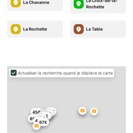
La Croix-de-la-
La Chavanne
Rochette
La Rochette
La Table
Actualiser la recherche quand je déplace la carte
66€
45€
110€
113€
56€
102€
56€
55€
85€
45€
67€