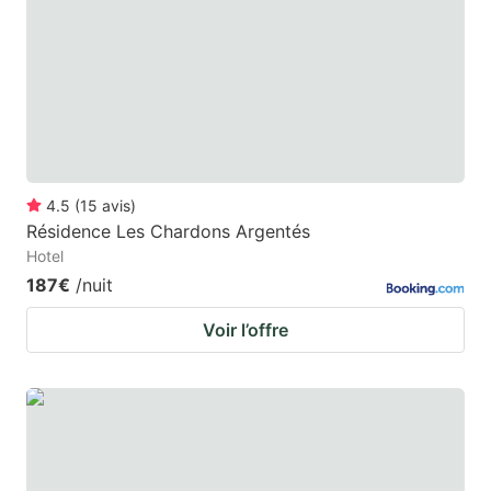
mark
mark
key
key
to
to
get
get
the
the
keyboard
keyboard
4.5
(
15
avis
)
shortcuts
shortcuts
Résidence Les Chardons Argentés
for
for
Hotel
changing
changing
187€
/nuit
dates.
dates.
Voir l’offre