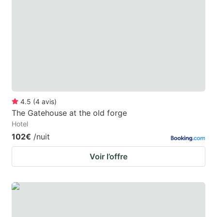
4.5
(
4
avis
)
The Gatehouse at the old forge
Hotel
102€
/nuit
Voir l’offre