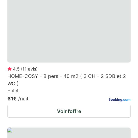
mark
mark
key
key
to
to
get
get
the
the
keyboard
keyboard
shortcuts
shortcuts
for
for
4.5
(
11
avis
)
HOME-COSY - 8 pers - 40 m2 ( 3 CH - 2 SDB et 2
changing
changing
WC )
dates.
dates.
Hotel
61€
/nuit
Voir l’offre