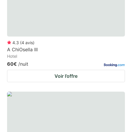
4.3
(
4
avis
)
A ChiOsella III
Hotel
60€
/nuit
Voir l’offre