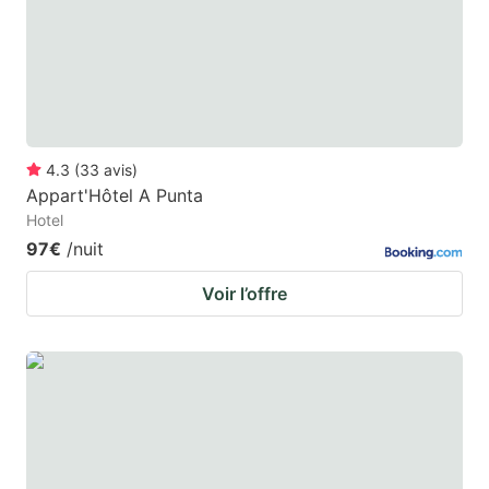
4.3
(
33
avis
)
Appart'Hôtel A Punta
Hotel
97€
/nuit
Voir l’offre