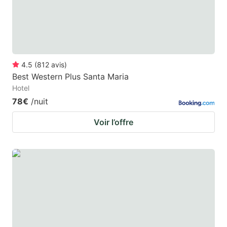
to
to
get
get
the
the
keyboard
keyboard
4.5
(
812
avis
)
shortcuts
shortcuts
Best Western Plus Santa Maria
for
for
Hotel
changing
changing
78€
/nuit
dates.
dates.
Voir l’offre