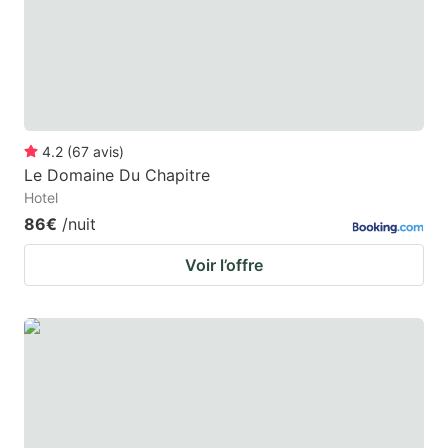
key
key
to
to
get
get
the
the
keyboard
keyboard
4.2
(
67
avis
)
shortcuts
shortcuts
Le Domaine Du Chapitre
for
for
Hotel
changing
changing
86€
/nuit
dates.
dates.
Voir l’offre