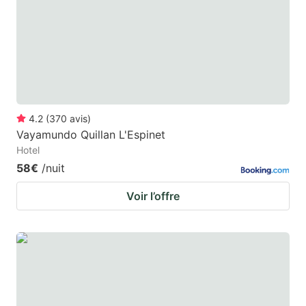
4.2
(
370
avis
)
Vayamundo Quillan L'Espinet
Hotel
58€
/nuit
Voir l’offre