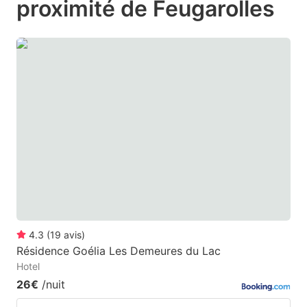
proximité de Feugarolles
mark
mark
key
key
to
to
get
get
the
the
keyboard
keyboard
shortcuts
shortcuts
for
for
changing
changing
dates.
dates.
4.3
(
19
avis
)
Résidence Goélia Les Demeures du Lac
Hotel
26€
/nuit