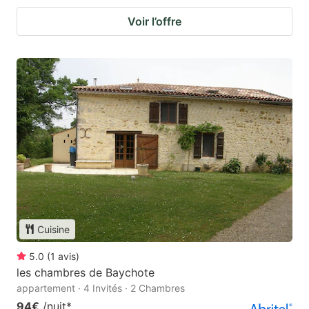
Voir l’offre
Cuisine
5.0
(
1
avis
)
les chambres de Baychote
appartement · 4 Invités · 2 Chambres
94€
/nuit
*