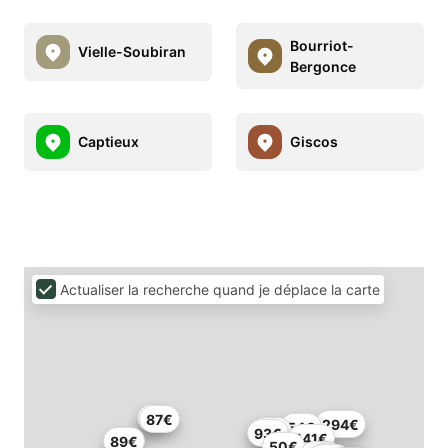
Bourriot-
Vielle-Soubiran
Bergonce
Captieux
Giscos
Actualiser la recherche quand je déplace la carte
87€
294€
54€
72€
93€
141€
89€
50€