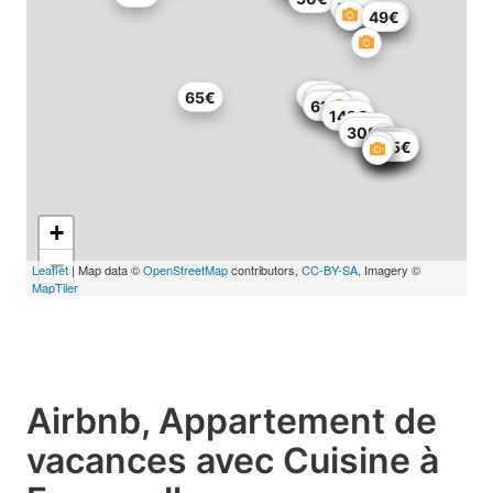
70€
80€
45€
88€
49€
71€
95€
65€
63€
132€
61€
64€
142€
250€
308€
29€
176€
80€
81€
90€
75€
165€
+
−
Leaflet
| Map data ©
OpenStreetMap
contributors,
CC-BY-SA
, Imagery ©
MapTiler
Airbnb, Appartement de
vacances avec Cuisine à