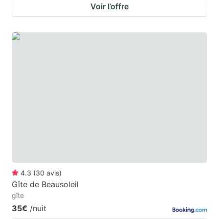
Voir l’offre
4.3
(
30
avis
)
Gîte de Beausoleil
gîte
35€
/nuit