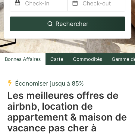
Navigate
Navigate
Rechercher
forward
backward
to
to
interact
interact
with
with
Bonnes Affaires
Carte
Commodités
Gamme de
the
the
calendar
calendar
and
and
Économiser jusqu'à 85%
select
select
Les meilleures offres de
a
a
airbnb, location de
date.
date.
appartement & maison de
Press
Press
the
the
vacance pas cher à
question
question