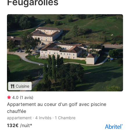
Feugarolles
Cuisine
4.0
(
1
avis
)
Appartement au coeur d'un golf avec piscine
chauffée
appartement · 4 Invités · 1 Chambre
132€
/nuit
*